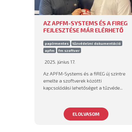
AZ APFM-SYSTEMS ÉS A FIREG
FEJLESZTÉSE MÁR ELÉRHETŐ
papírmentes
tűzvédelmi dokumentáció
apfm
fm szoftver
2025. június 17.
Az APFM-Systems és a fiREG új szintre
emelte a szoftverek közötti
kapcsolódási lehetőséget a tűzvéde...
ELOLVASOM