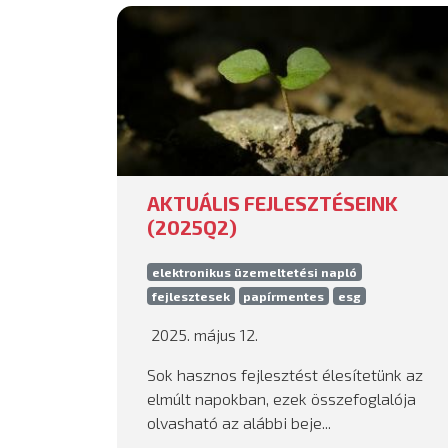
AKTUÁLIS FEJLESZTÉSEINK
(2025Q2)
elektronikus üzemeltetési napló
fejlesztesek
papírmentes
esg
2025. május 12.
Sok hasznos fejlesztést élesítetünk az
elmúlt napokban, ezek összefoglalója
olvasható az alábbi beje...