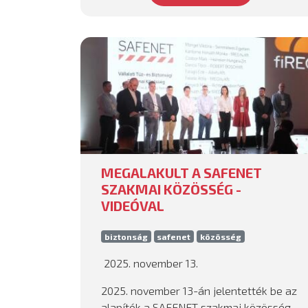
MEGALAKULT A SAFENET
SZAKMAI KÖZÖSSÉG -
VIDEÓVAL
biztonság
safenet
közösség
2025. november 13.
2025. november 13-án jelentették be az
alapítók a SAFENET szakmai közösség