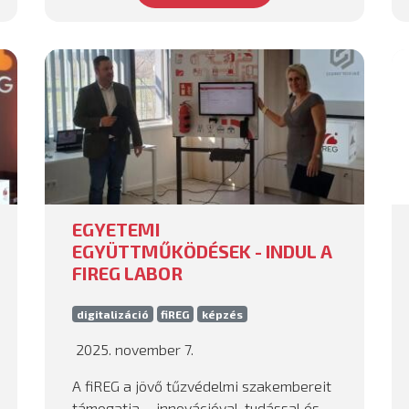
EGYETEMI
EGYÜTTMŰKÖDÉSEK - INDUL A
FIREG LABOR
digitalizáció
fiREG
képzés
2025. november 7.
A fiREG a jövő tűzvédelmi szakembereit
támogatja – innovációval, tudással és