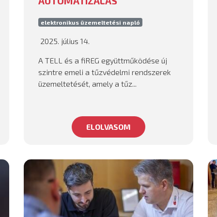
AUTOMATIZÁLÁS
elektronikus üzemeltetési napló
2025. július 14.
A TELL és a fiREG együttműködése új
szintre emeli a tűzvédelmi rendszerek
üzemeltetését, amely a tűz...
ELOLVASOM