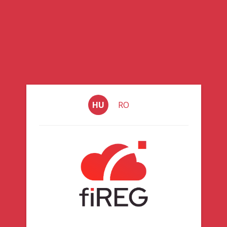
HU
RO