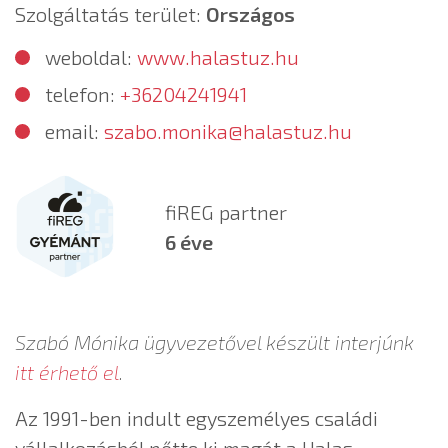
Szolgáltatás terület:
Országos
weboldal:
www.halastuz.hu
telefon:
+36204241941
email:
szabo.monika@halastuz.hu
fiREG partner
6 éve
Szabó Mónika ügyvezetővel készült interjúnk
itt érhető el
.
Az 1991-ben indult egyszemélyes családi
vállalkozásból nőtte ki magát a Halas