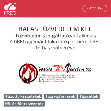
NYITÓOLDAL
HALAS TŰZVÉDELEM KFT.
Tűzvédelmi szolgáltató vállalkozás
A fiREG gyémánt fokozatú partnere, fiREG
felhasználó 6 éve
Tűzoltó készülékek
Tűzi vízforrások
Tűzgátlók
Hő- és füstelvezetők