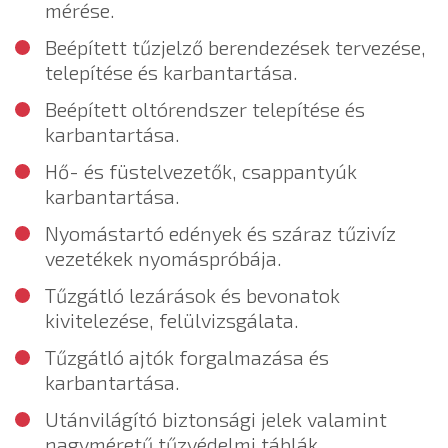
mérése.
Beépített tűzjelző berendezések tervezése,
telepítése és karbantartása.
Beépített oltórendszer telepítése és
karbantartása.
Hő- és füstelvezetők, csappantyúk
karbantartása.
Nyomástartó edények és száraz tűzivíz
vezetékek nyomáspróbája.
Tűzgátló lezárások és bevonatok
kivitelezése, felülvizsgálata.
Tűzgátló ajtók forgalmazása és
karbantartása.
Utánvilágító biztonsági jelek valamint
nagyméretű tűzvédelmi táblák