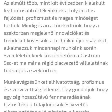
Az elmúlt több, mint két évtizedben kialakult
legfontosabb értékeinknek a folyamatos
fejlődést, profizmust és magas minőséget
tartjuk. Mindig is arra törekedtünk, hogy a
szektorban megjelenő innovációkat és
trendeket kövessük, a technikai újdonságokat
alkalmazzuk mindennapi munkánk során.
Szemléletünknek köszönhetően a Castrum
Sec-et ma már a régió piacvezető vállalatának
tudhatjuk a szektorban.
Munkavégzésünket elhivatottság, profizmus
és szervezettség jellemzi. Úgy gondoljuk, hogy
egy cég hosszútávú fennmaradásának
biztosítéka a tulajdonosok és vezetők
elköteleződése a jó minőség, a korrekt