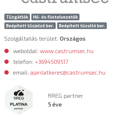
Tűzgátlók
Hő- és füstelvezetők
Beépített tűzjelző ber.
Beépített tűzoltó ber.
Szolgáltatás terület:
Országos
weboldal:
www.castrumsec.hu
telefon:
+3694509517
email:
ajanlatkeres@castrumsec.hu
fiREG partner
5 éve