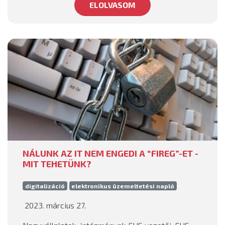
ELOLVASOM
NÁLUNK AZ IT NEM ENGEDI A “FIREG”-ET -
MIT TEHETÜNK?
digitalizáció
elektronikus üzemeltetési napló
2023. március 27.