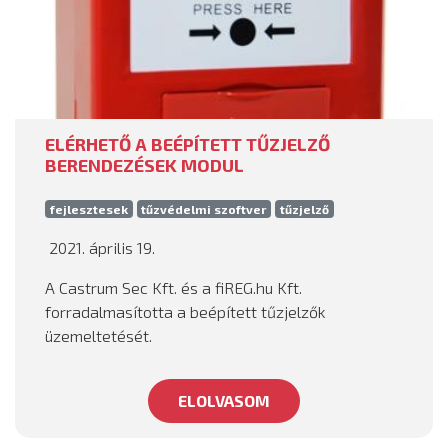
ELÉRHETŐ A BEÉPÍTETT TŰZJELZŐ
BERENDEZÉSEK MODUL
fejlesztesek
tűzvédelmi szoftver
tűzjelző
2021. április 19.
A Castrum Sec Kft. és a fiREG.hu Kft.
forradalmasította a beépített tűzjelzők
üzemeltetését.
ELOLVASOM