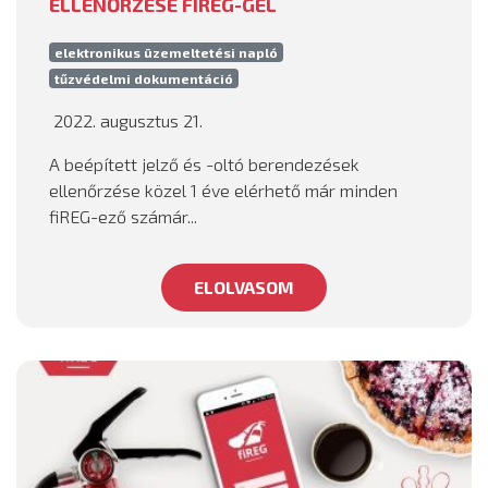
ELLENŐRZÉSE FIREG-GEL
elektronikus üzemeltetési napló
tűzvédelmi dokumentáció
2022. augusztus 21.
A beépített jelző és -oltó berendezések
ellenőrzése közel 1 éve elérhető már minden
fiREG-ező számár...
ELOLVASOM