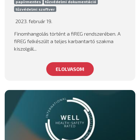
papírmentes
tűzvédelmi dokumentáció
tűzvédelmi szoftver
2023. február 19.
Finomhangolás történt a fiREG rendszerében. A
fiREG felkészült a teljes karbantartó szakma
kiszolgál...
ELOLVASOM