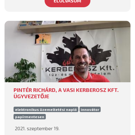
ELOLVASOM
PINTÉR RICHÁRD, A VASI KERBEROSZ KFT.
ÜGYVEZETŐJE
elektronikus üzemeltetési napló
innovátor
papírmentesen
2021. szeptember 19.