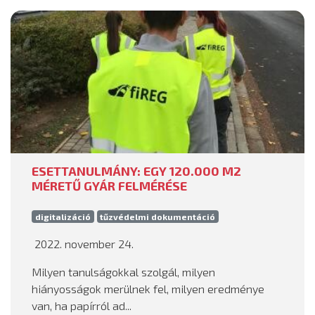
ESETTANULMÁNY: EGY 120.000 M2
MÉRETŰ GYÁR FELMÉRÉSE
digitalizáció
tűzvédelmi dokumentáció
2022. november 24.
Milyen tanulságokkal szolgál, milyen
hiányosságok merülnek fel, milyen eredménye
van, ha papírról ad...