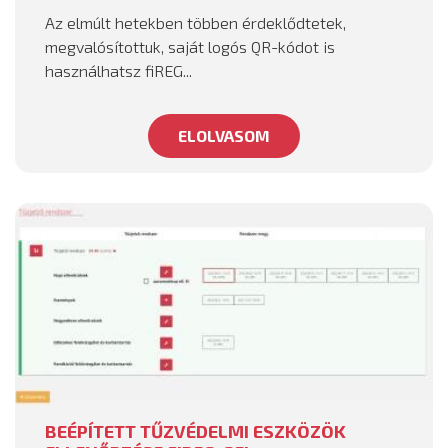
Az elmúlt hetekben többen érdeklődtetek,
megvalósítottuk, saját logós QR-kódot is
használhatsz fiREG...
ELOLVASOM
BEÉPÍTETT TŰZVÉDELMI ESZKÖZÖK