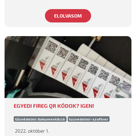
ELOLVASOM
EGYEDI FIREG QR KÓDOK? IGEN!
tűzvédelmi dokumentáció
tuzvedelmi-szoftver
2022. október 1.