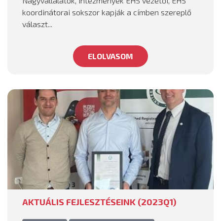
Nagyvállalatok, intézmények EHS vezetői, EHS
koordinátorai sokszor kapják a címben szereplő
választ...
ELOLVASOM
AKTUÁLIS FEJLESZTÉSEINK (2023Q1)