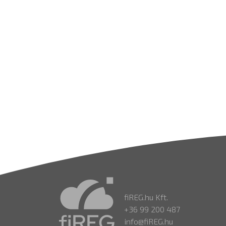
fiREG.hu Kft.
+36 99 200 487
info@fiREG.hu