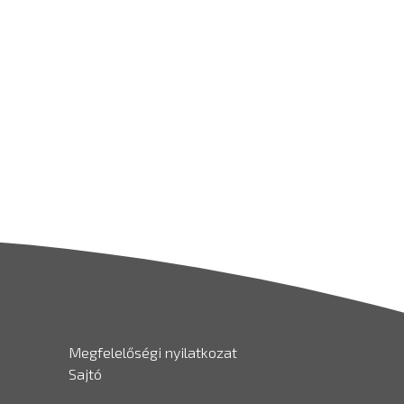
Megfelelőségi nyilatkozat
Sajtó