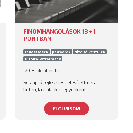
FINOMHANGOLÁSOK 13 + 1
PONTBAN
fejlesztesek
partnerek
tűzoltó készülék
tűzoltó-vízforrások
2018. október 12.
Sok apró fejlesztést élesítettünk a
héten, lássuk őket egyenként:
ELOLVASOM