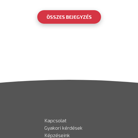
ÖSSZES BEJEGYZÉS
Kapcsolat
Gyakori kérdések
Képzéseink