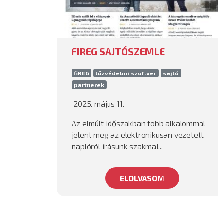
FIREG SAJTÓSZEMLE
fiREG
tűzvédelmi szoftver
sajtó
partnerek
2025. május 11.
Az elmúlt időszakban több alkalommal
jelent meg az elektronikusan vezetett
naplóról írásunk szakmai...
ELOLVASOM