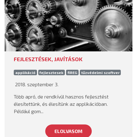
FEJLESZTÉSEK, JAVÍTÁSOK
applikáció
fejlesztesek
fiREG
tűzvédelmi szoftver
2018. szeptember 3.
Több apró, de rendkívül hasznos fejlesztést
élesítettünk, és élesítünk az applikációban.
Például gom...
ELOLVASOM