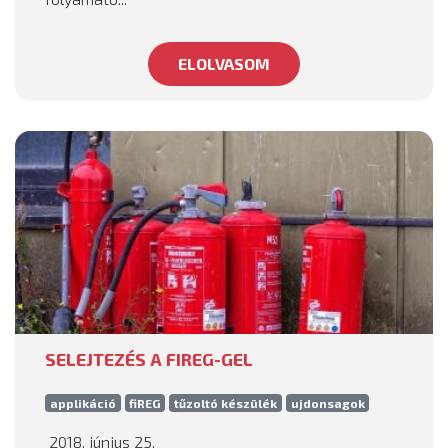
ELOLVASOM
SELEJTEZÉS A FIREG-GEL
applikáció
fiREG
tűzoltó készülék
ujdonsagok
2018. június 25.