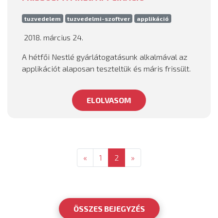
tuzvedelem
tuzvedelmi-szoftver
applikáció
2018. március 24.
A hétfői Nestlé gyárlátogatásunk alkalmával az
applikációt alaposan teszteltük és máris frissült.
ELOLVASOM
«
1
2
»
ÖSSZES BEJEGYZÉS