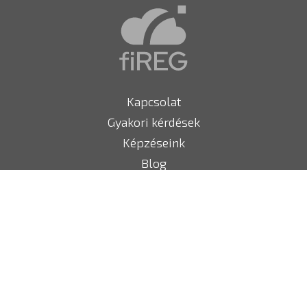
Kapcsolat
Gyakori kérdések
Képzéseink
Blog
fiREG partner ajánló
Tűzoltó készülékek
Megfelelőségi nyilatkozat
Sajtó
Impresszum, céginformációk
Adatvédelmi tájékoztató