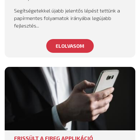
Segítségetekkel újabb jelentős lépést tettünk a
papírmentes folyamatok irányába: legújabb
fejlesztés...
ELOLVASOM
FRISSÜLT A FIREG APPLIKÁCIÓ