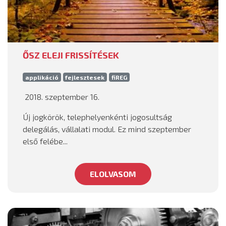
ŐSZ ELEJI FRISSÍTÉSEK
applikáció
fejlesztesek
fiREG
2018. szeptember 16.
Új jogkörök, telephelyenkénti jogosultság
delegálás, vállalati modul. Ez mind szeptember
első felébe...
ELOLVASOM