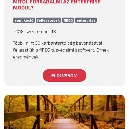
MITŐL FORRADALMI AZ ENTERPRISE
MODUL?
applikáció
fejlesztesek
fiREG
enterprise
2018. szeptember 18.
Több, mint 30 karbantartó cég bevonásával
fejlesztjük a fiREG tűzvédelmi szoftvert. Ennek
eredmények...
ELOLVASOM