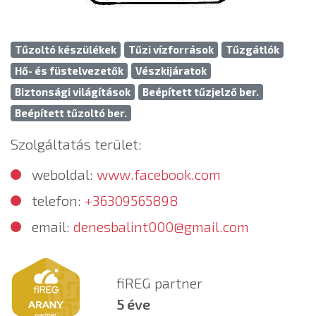
Tűzoltó készülékek
Tűzi vízforrások
Tűzgátlók
Hő- és füstelvezetők
Vészkijáratok
Biztonsági világítások
Beépített tűzjelző ber.
Beépített tűzoltó ber.
Szolgáltatás terület:
weboldal:
www.facebook.com
telefon:
+36309565898
email:
denesbalint000@gmail.com
fiREG partner
5 éve