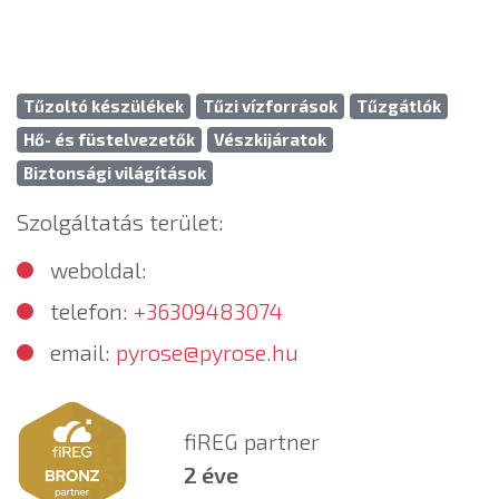
Tűzoltó készülékek
Tűzi vízforrások
Tűzgátlók
Hő- és füstelvezetők
Vészkijáratok
Biztonsági világítások
Szolgáltatás terület:
weboldal:
telefon:
+36309483074
email:
pyrose@pyrose.hu
fiREG partner
2 éve