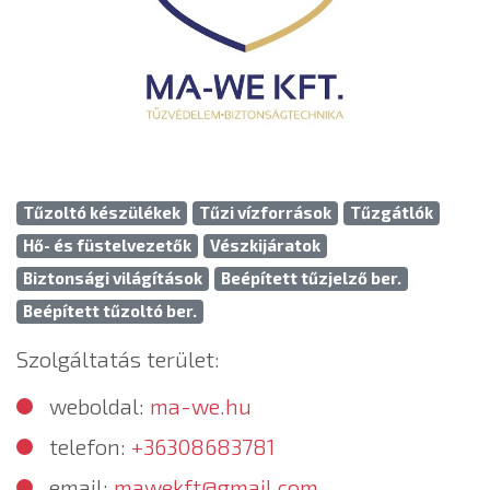
Tűzoltó készülékek
Tűzi vízforrások
Tűzgátlók
Hő- és füstelvezetők
Vészkijáratok
Biztonsági világítások
Beépített tűzjelző ber.
Beépített tűzoltó ber.
Szolgáltatás terület:
weboldal:
ma-we.hu
telefon:
+36308683781
email:
mawekft@gmail.com