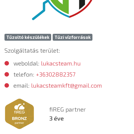
Tűzoltó készülékek
Tűzi vízforrások
Szolgáltatás terület:
weboldal:
lukacsteam.hu
telefon:
+36302882357
email:
lukacsteamkft@gmail.com
fiREG partner
3 éve