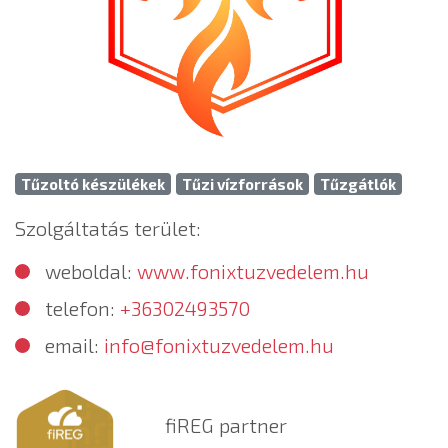
Tűzoltó készülékek
Tűzi vízforrások
Tűzgátlók
Szolgáltatás terület:
weboldal:
www.fonixtuzvedelem.hu
telefon:
+36302493570
email:
info@fonixtuzvedelem.hu
fiREG partner