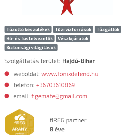
Tűzoltó készülékek
Tűzi vízforrások
Tűzgátlók
Hő- és füstelvezetők
Vészkijáratok
Biztonsági világítások
Szolgáltatás terület:
Hajdú-Bihar
weboldal:
www.fonixdefend.hu
telefon:
+36703610869
email:
figemate@gmail.com
fiREG partner
8 éve