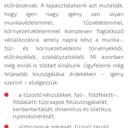
előírásoknak. A tapasztalataink azt mutatják,
hogy igen nagy igény van olyan
munkavédelemmel, tűzvédelemmel,
környezetvédelemmel komplexen foglalkozó
vállalkozásra, amely napra kész a munka-,
tűz- és környezetvédelmi törvényekből,
előírásokból, szabályzatokból. Mi azonban
még ennél is többet kínálunk. Ügyfeleink még
teljesebb kiszolgálása érdekében – igény
szerint – elvégezzük:
a tűzoltó készülékek, fali-, földfeletti-,
földalatti tűzcsapok felülvizsgálatát,
karbantartását, dinamikus és statikus
nyomásmérését,
vízhozamuk mérését, tüzivíz tároló