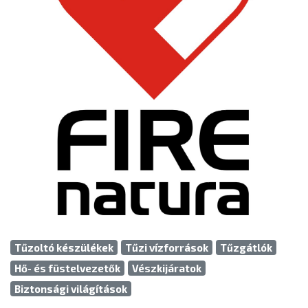
Tűzoltó készülékek
Tűzi vízforrások
Tűzgátlók
Hő- és füstelvezetők
Vészkijáratok
Biztonsági világítások