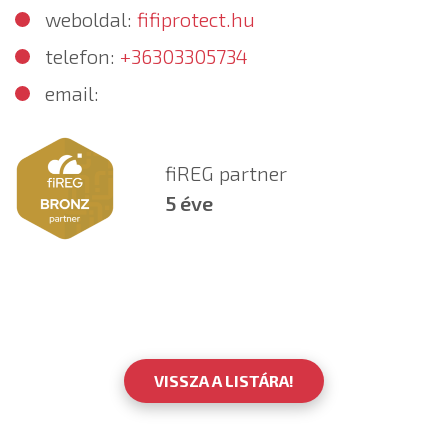
weboldal:
fifiprotect.hu
telefon:
+36303305734
email:
fiREG partner
5 éve
VISSZA A LISTÁRA!