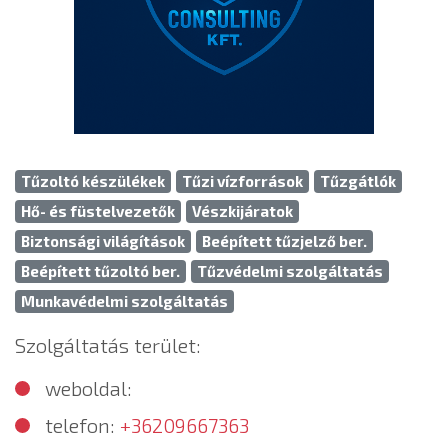
Tűzoltó készülékek
Tűzi vízforrások
Tűzgátlók
Hő- és füstelvezetők
Vészkijáratok
Biztonsági világítások
Beépített tűzjelző ber.
Beépített tűzoltó ber.
Tűzvédelmi szolgáltatás
Munkavédelmi szolgáltatás
Szolgáltatás terület:
weboldal:
telefon:
+36209667363