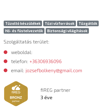
Tűzoltó készülékek
Tűzi vízforrások
Tűzgátlók
Hő- és füstelvezetők
Biztonsági világítások
Szolgáltatás terület:
weboldal:
telefon:
+36306936096
email:
jozsefbolkeny@gmail.com
fiREG partner
3 éve