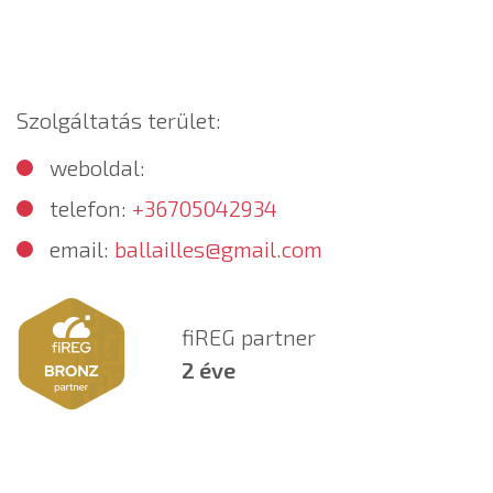
Szolgáltatás terület:
weboldal:
telefon:
+36705042934
email:
ballailles@gmail.com
fiREG partner
2 éve