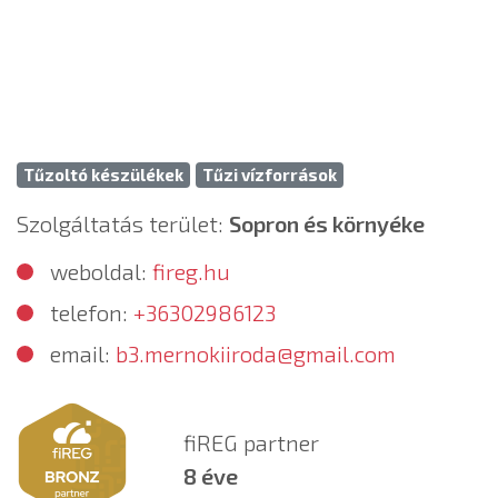
Tűzoltó készülékek
Tűzi vízforrások
Szolgáltatás terület:
Sopron és környéke
weboldal:
fireg.hu
telefon:
+36302986123
email:
b3.mernokiiroda@gmail.com
fiREG partner
8 éve