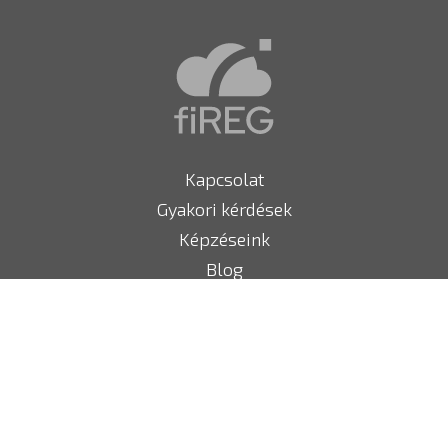
Kapcsolat
Gyakori kérdések
Képzéseink
Blog
fiREG partner ajánló
Tűzoltó készülékek
Megfelelőségi nyilatkozat
Sajtó
Impresszum, céginformációk