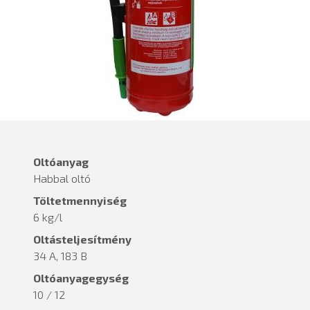
Oltóanyag
Habbal oltó
Töltetmennyiség
6 kg/l
Oltásteljesítmény
34 A, 183 B
Oltóanyagegység
10 / 12