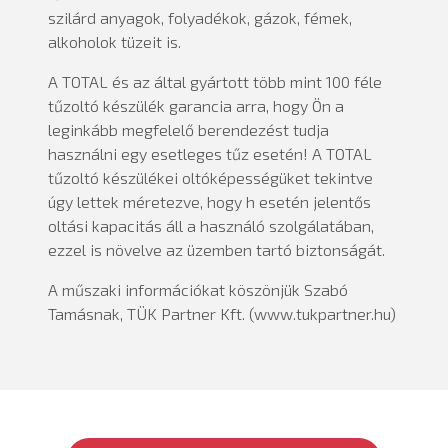
szilárd anyagok, folyadékok, gázok, fémek,
alkoholok tüzeit is.
A TOTAL és az által gyártott több mint 100 féle
tűzoltó készülék garancia arra, hogy Ön a
leginkább megfelelő berendezést tudja
használni egy esetleges tűz esetén! A TOTAL
tűzoltó készülékei oltóképességüket tekintve
úgy lettek méretezve, hogy h esetén jelentős
oltási kapacitás áll a használó szolgálatában,
ezzel is növelve az üzemben tartó biztonságát.
A műszaki információkat köszönjük Szabó
Tamásnak, TÜK Partner Kft. (www.tukpartner.hu)