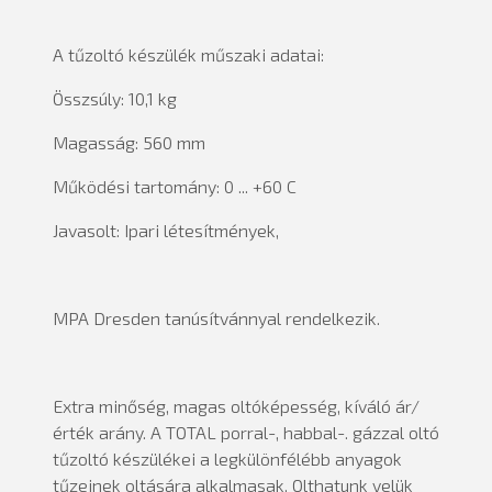
A tűzoltó készülék műszaki adatai:
Összsúly: 10,1 kg
Magasság: 560 mm
Működési tartomány: 0 ... +60 C
Javasolt: Ipari létesítmények,
MPA Dresden tanúsítvánnyal rendelkezik.
Extra minőség, magas oltóképesség, kíváló ár/
érték arány. A TOTAL porral-, habbal-. gázzal oltó
tűzoltó készülékei a legkülönfélébb anyagok
tűzeinek oltására alkalmasak. Olthatunk velük