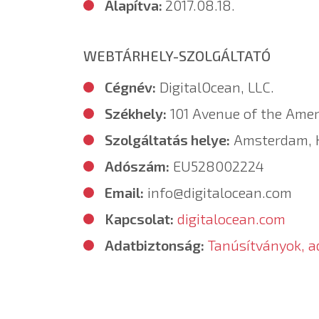
Alapítva:
2017.08.18.
WEBTÁRHELY-SZOLGÁLTATÓ
Cégnév:
DigitalOcean, LLC.
Székhely:
101 Avenue of the Ameri
Szolgáltatás helye:
Amsterdam, H
Adószám:
EU528002224
Email:
info@digitalocean.com
Kapcsolat:
digitalocean.com
Adatbiztonság:
Tanúsítványok, a