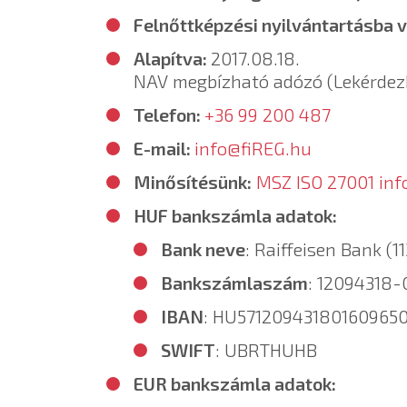
Felnőttképzési nyilvántartásba 
Alapítva:
2017.08.18.
NAV megbízható adózó (Lekérde
Telefon:
+36 99 200 487
E-mail:
info@fiREG.hu
Minősítésünk:
MSZ ISO 27001 inf
HUF bankszámla adatok:
Bank neve
: Raiffeisen Bank (1
Bankszámlaszám
: 12094318
IBAN
: HU57120943180160965
SWIFT
: UBRTHUHB
EUR bankszámla adatok: