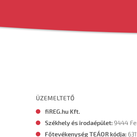
ÜZEMELTETŐ
fiREG.hu Kft.
Székhely és irodaépület:
9444 Fer
Főtevékenység TEÁOR kódja:
631