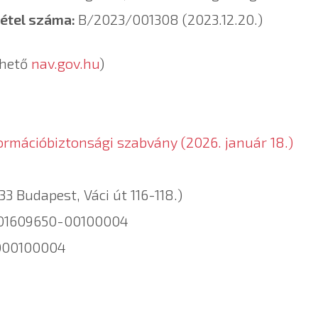
vétel száma:
B/2023/001308 (2023.12.20.)
zhető
nav.gov.hu
)
ormációbiztonsági szabvány (2026. január 18.)
133 Budapest, Váci út 116-118.)
-01609650-00100004
000100004