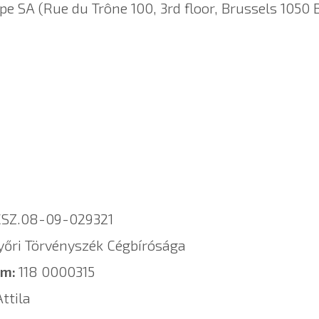
pe SA (Rue du Trône 100, 3rd floor, Brussels 1050 
SZ.08-09-029321
yőri Törvényszék Cégbírósága
ám:
118 0000315
ttila