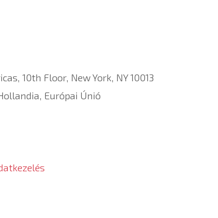
cas, 10th Floor, New York, NY 10013
ollandia, Európai Únió
datkezelés