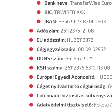
Bank neve
: TransferWise Euro
BIC
: TRWIBEB1XXX
IBAN
: BE66 9673 8206 1643
Adószám:
26112376-2-08
EU adószám:
HU26112376
Cégjegyzékszám:
08 09 029321
DUNS szám:
36-667-9175
KSH száma:
26112376 6310 113 08
Európai Egyedi Azonosító:
HUOCC
Céget nyilvántartó cégbíróság:
G
Colonnade biztosítás kötvénysz
Adatvédelmi tisztviselő:
Fekete A