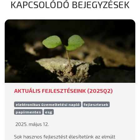
KAPCSOLÓDÓ BEJEGYZÉSEK
AKTUÁLIS FEJLESZTÉSEINK (2025Q2)
elektronikus üzemeltetési napló
fejlesztesek
papírmentes
esg
2025. május 12.
Sok hasznos fejlesztést élesítetünk az elmúlt