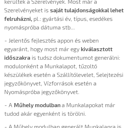
kerültek a Szerelvények. Most már a
Szerelvényeket is
saját tulajdonságokkal lehet
felruházni,
pl.: gyártási év, típus, esedékes
nyomáspróba dátuma stb...
- Jelentős fejlesztés appon és weben
egyaránt, hogy most már egy
kiválasztott
időszakra
is tudsz dokumentumot generálni:
modulonként a Munkalapot, tűzoltó
készülékek esetén a Szállítólevelet, Selejtezési
jegyzőkönyvet, Vízforrások esetén a
Nyomáspróba jegyzőkönyvet.
- A
Műhely modulban
a Munkalapokat már
tudod akár egyenként is törölni.
- A Műhely modulban generált Munkalapra is