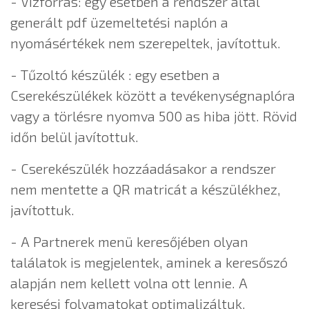
- Vízforrás: egy esetben a rendszer által
generált pdf üzemeltetési naplón a
nyomásértékek nem szerepeltek, javítottuk.
- Tűzoltó készülék : egy esetben a
Cserekészülékek között a tevékenységnaplóra
vagy a törlésre nyomva 500 as hiba jött. Rövid
időn belül javítottuk.
- Cserekészülék hozzáadásakor a rendszer
nem mentette a QR matricát a készülékhez,
javítottuk.
- A Partnerek menü keresőjében olyan
találatok is megjelentek, aminek a keresőszó
alapján nem kellett volna ott lennie. A
keresési folyamatokat optimalizáltuk.