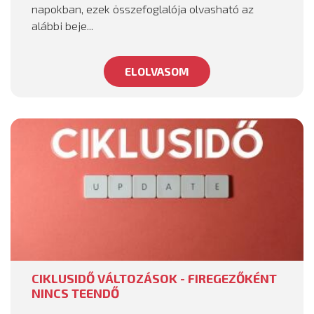
napokban, ezek összefoglalója olvasható az
alábbi beje...
ELOLVASOM
CIKLUSIDŐ VÁLTOZÁSOK - FIREGEZŐKÉNT
NINCS TEENDŐ