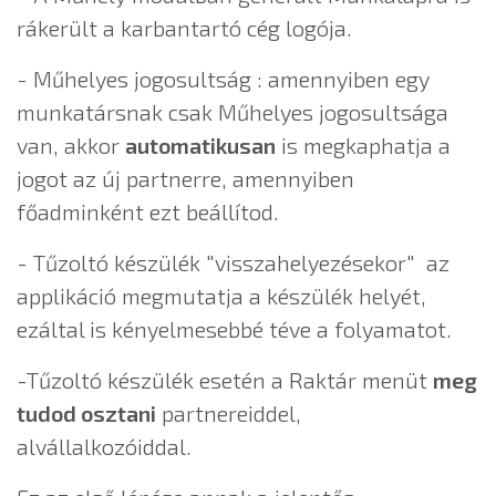
rákerült a karbantartó cég logója.
- Műhelyes jogosultság : amennyiben egy
munkatársnak csak Műhelyes jogosultsága
van, akkor
automatikusan
is megkaphatja a
jogot az új partnerre, amennyiben
főadminként ezt beállítod.
- Tűzoltó készülék "visszahelyezésekor" az
applikáció megmutatja a készülék helyét,
ezáltal is kényelmesebbé téve a folyamatot.
-Tűzoltó készülék esetén a Raktár menüt
meg
tudod osztani
partnereiddel,
alvállalkozóiddal.