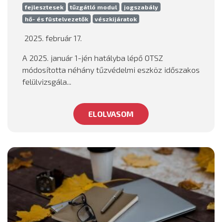
fejlesztesek
tűzgátló modul
jogszabály
hő- és füstelvezetők
vészkijáratok
2025. február 17.
A 2025. január 1-jén hatályba lépő OTSZ
módosította néhány tűzvédelmi eszköz időszakos
felülvizsgála...
ELOLVASOM