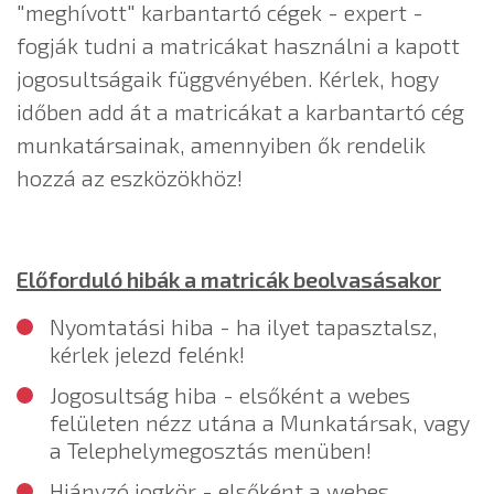
"meghívott" karbantartó cégek - expert -
fogják tudni a matricákat használni a kapott
jogosultságaik függvényében. Kérlek, hogy
időben add át a matricákat a karbantartó cég
munkatársainak, amennyiben ők rendelik
hozzá az eszközökhöz!
Előforduló hibák a matricák beolvasásakor
Nyomtatási hiba - ha ilyet tapasztalsz,
kérlek jelezd felénk!
Jogosultság hiba - elsőként a webes
felületen nézz utána a Munkatársak, vagy
a Telephelymegosztás menüben!
Hiányzó jogkör - elsőként a webes