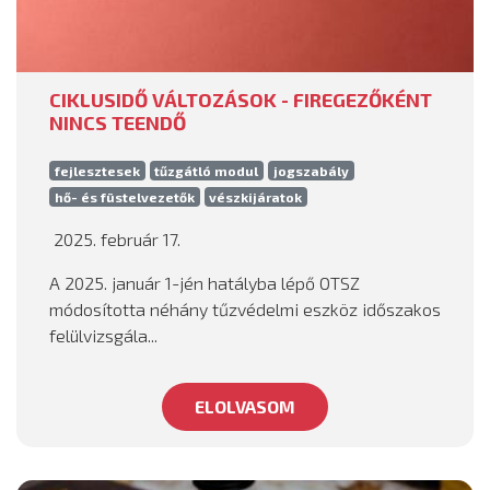
CIKLUSIDŐ VÁLTOZÁSOK - FIREGEZŐKÉNT
NINCS TEENDŐ
fejlesztesek
tűzgátló modul
jogszabály
hő- és füstelvezetők
vészkijáratok
2025. február 17.
A 2025. január 1-jén hatályba lépő OTSZ
módosította néhány tűzvédelmi eszköz időszakos
felülvizsgála...
ELOLVASOM