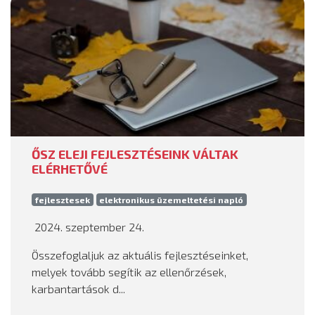
ŐSZ ELEJI FEJLESZTÉSEINK VÁLTAK
ELÉRHETŐVÉ
fejlesztesek
elektronikus üzemeltetési napló
2024. szeptember 24.
Összefoglaljuk az aktuális fejlesztéseinket,
melyek tovább segítik az ellenőrzések,
karbantartások d...