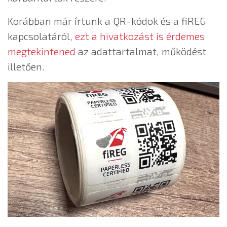
Korábban már írtunk a QR-kódok és a fiREG
kapcsolatáról,
ezt a hivatkozást is érdemes
megtekintened
az adattartalmat, működést
illetően.