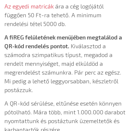
Az egyedi matricák
ára a cég logójától
függően 50 Ft-ra tehető. A minimum
rendelési tétel 5000 db.
A fiREG felületének menüjében megtalálod a
QR-kód rendelés pontot.
Kiválasztod a
számodra szimpatikus típust, megadod a
rendelt mennyiséget, majd elküldöd a
megrendelést számunkra. Pár perc az egész.
Mi pedig a lehető leggyorsabban, készletről
postázzuk.
A QR-kód sérülése, eltűnése esetén könnyen
pótolható. Mára több, mint 1.000.000 darabot
nyomtattunk és postáztunk üzemeltetők és
karbantartók részére.