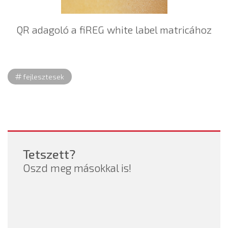
QR adagoló a fiREG white label matricához
fejlesztesek
Tetszett?
Oszd meg másokkal is!