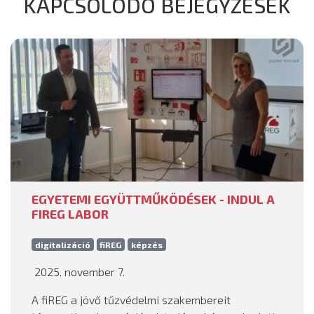
KAPCSOLÓDÓ BEJEGYZÉSEK
EGYETEMI EGYÜTTMŰKÖDÉSEK - INDUL A
FIREG LABOR
digitalizáció
fiREG
képzés
2025. november 7.
A fiREG a jövő tűzvédelmi szakembereit