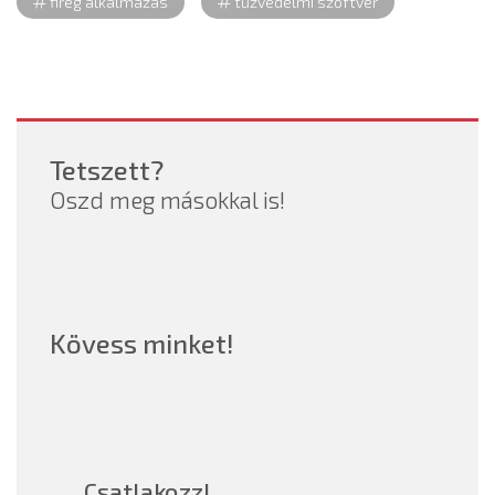
fireg alkalmazás
tűzvédelmi szoftver
Tetszett?
Oszd meg másokkal is!
Kövess minket!
Csatlakozz!