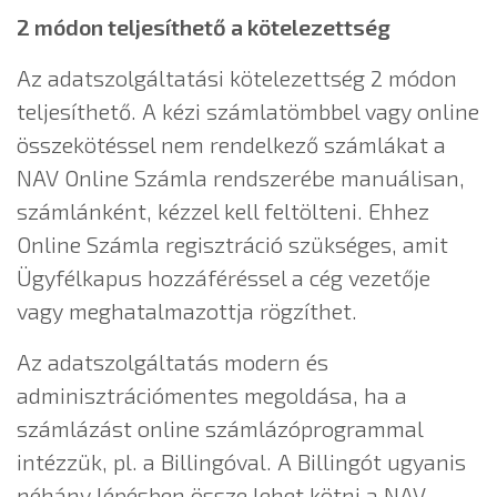
2 módon teljesíthető a kötelezettség
Az adatszolgáltatási kötelezettség 2 módon
teljesíthető. A kézi számlatömbbel vagy online
összekötéssel nem rendelkező számlákat a
NAV Online Számla rendszerébe manuálisan,
számlánként, kézzel kell feltölteni. Ehhez
Online Számla regisztráció szükséges, amit
Ügyfélkapus hozzáféréssel a cég vezetője
vagy meghatalmazottja rögzíthet.
Az adatszolgáltatás modern és
adminisztrációmentes megoldása, ha a
számlázást online számlázóprogrammal
intézzük, pl. a Billingóval. A Billingót ugyanis
néhány lépésben össze lehet kötni a NAV