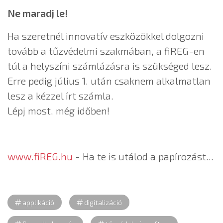
Ne maradj le!
Ha szeretnél innovatív eszközökkel dolgozni
tovább a tűzvédelmi szakmában, a fiREG-en
túl a helyszíni számlázásra is szükséged lesz.
Erre pedig július 1. után csaknem alkalmatlan
lesz a kézzel írt számla.
Lépj most, még időben!
www.fiREG.hu
- Ha te is utálod a papírozást...
applikáció
digitalizáció