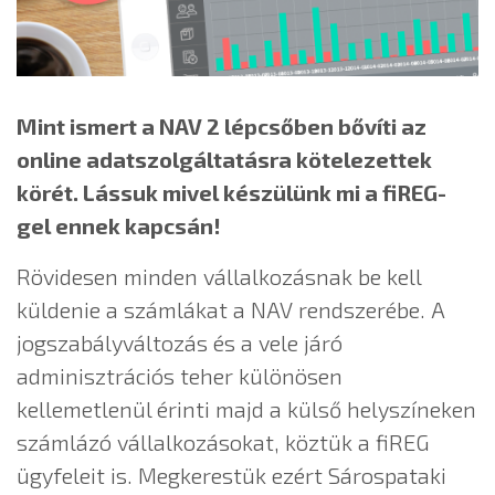
Mint ismert a NAV 2 lépcsőben bővíti az
online adatszolgáltatásra kötelezettek
körét. Lássuk mivel készülünk mi a fiREG-
gel ennek kapcsán!
Rövidesen minden vállalkozásnak be kell
küldenie a számlákat a NAV rendszerébe. A
jogszabályváltozás és a vele járó
adminisztrációs teher különösen
kellemetlenül érinti majd a külső helyszíneken
számlázó vállalkozásokat, köztük a fiREG
ügyfeleit is. Megkerestük ezért Sárospataki