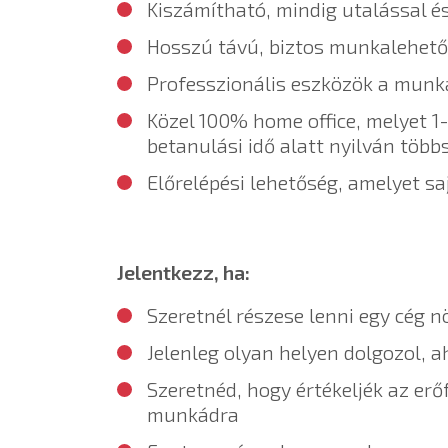
Kiszámítható, mindig utalással és
Hosszú távú, biztos munkalehet
Professzionális eszközök a mun
Közel 100% home office, melyet 1
betanulási idő alatt nyilván több
Előrelépési lehetőség, amelyet sa
Jelentkezz, ha:
Szeretnél részese lenni egy cég 
Jelenleg olyan helyen dolgozol, a
Szeretnéd, hogy értékeljék az erő
munkádra