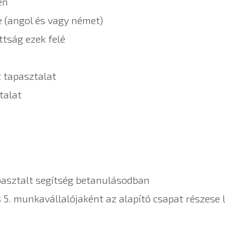
en
 (angol és vagy német)
ttság ezek felé
 tapasztalat
talat
pasztalt segítség betanulásodban
 5. munkavállalójaként az alapító csapat részese 