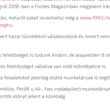
égről 2018-ban a Forbes Magazinban megjelent írás
ozás, melyről sokat olvashatsz még a
www.fiREG.h
reghu
mert hazai tűzvédelmi vállalkozások és ismert nem
 lehetőséget is tudunk kínálni, de alapvetően 8 
és felelősséget vállalva van mód előrelépésre is.
a feladatokat jelenleg ellátó munkatársak is segít
miklós, Petőfi u.44., fws irodaépület) munkatár
entős előnyt jelent a közelség.