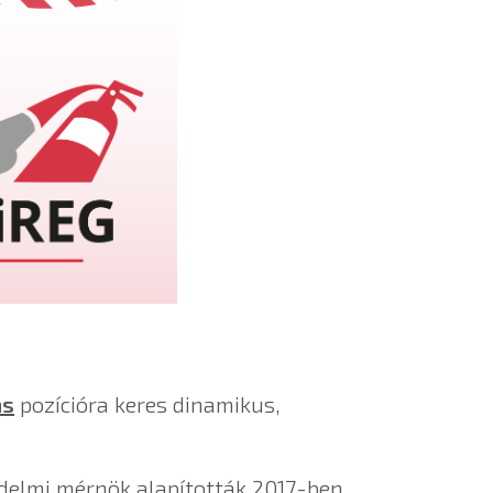
ns
pozícióra keres dinamikus,
édelmi mérnök alapították 2017-ben