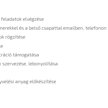
 feladatok elvégzése
nerekkel és a belső csapattal emailben, telefonon
ok rögzítése
sa
tráció támogatása
k szervezése, lebonyolítása
yvelési anyag előkészítése