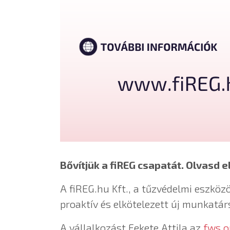
Bővítjük a fiREG csapatát. Olvasd e
A fiREG.hu Kft., a tűzvédelmi eszkö
proaktív és elkötelezett új munkatár
A vállalkozást Fekete Attila az
fws o