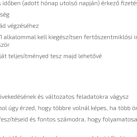
 időben (adott hónap utolsó napján) érkező fizeté
őség
kád végzéséhez
-1 alkalommal kell kiegészítsen fertőszentmiklósi
ször
ját teljesítményed tesz majd lehetővé
növekedésének és változatos feladatokra vágysz
hol úgy érzed, hogy többre volnál képes, ha több 
feszítéseid és fontos számodra, hogy folyamatosan