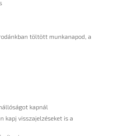
s
 irodánkban töltött munkanapod, a
önállóságot kapnál
 kapj visszajelzéseket is a