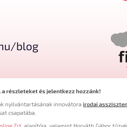
l a részleteket és jelentkezz hozzánk!
zök nyilvántartásának innovátora
irodai assziszte
sat csapatába.
nline Zrt.
alapítója, valamint Horváth Gábor tűzv