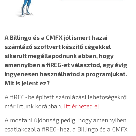
A Billingo és a CMFX jól ismert hazai
számlázó szoftvert készítő cégekkel
sikerült megállapodnunk abban, hogy
amennyiben a fiREG-et választod, egy évig
ingyenesen használhatod a programjukat.
Mit is jelent ez?
A fiREG-be épített számlázási lehetőségekről
már írtunk korábban,
itt érheted el
.
A mostani újdonság pedig, hogy amennyiben
csatlakozol a fiREG-hez, a Billingo és a CMFX