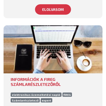
ELOLVASOM
INFORMÁCIÓK A FIREG
SZÁMLARÉSZLETEZŐRŐL
elektronikus üzemeltetési napló
fiREG
Számlarészletező
expert