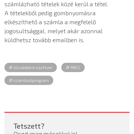
számlázható tételek közé kerül a tétel.
A tételekből pedig gombnyomásra
elkészíthető a számla a megfelelő
jogosultsággal, melyet akár azonnal
küldhetsz tovább emailben is.
tűzvédelmi szoftver
fiREG
számlázóprogram
Tetszett?
Oszd meg másokkal is!