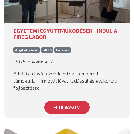
EGYETEMI EGYÜTTMŰKÖDÉSEK - INDUL A
FIREG LABOR
digitalizáció
fiREG
képzés
2025. november 7.
A fiREG a jövő tűzvédelmi szakembereit
támogatja – innovációval, tudással és gyakorlati
fejlesztésse...
ELOLVASOM