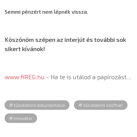
Semmi pénzért nem lépnék vissza.
Köszönöm szépen az interjút és további sok
sikert kívánok!
www.fiREG.hu
- Ha te is utálod a papírozást...
tűzvédelmi dokumentáció
tűzvédelmi szoftver
innovátor