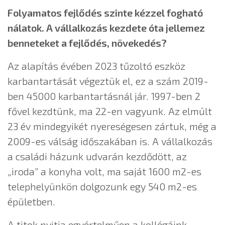
Folyamatos fejlődés szinte kézzel fogható
nálatok. A vállalkozás kezdete óta jellemez
benneteket a fejlődés, növekedés?
Az alapítás évében 2023 tűzoltó eszköz
karbantartását végeztük el, ez a szám 2019-
ben 45000 karbantartásnál jár. 1997-ben 2
fővel kezdtünk, ma 22-en vagyunk. Az elmúlt
23 év mindegyikét nyereségesen zártuk, még a
2009-es válság időszakában is. A vállalkozás
a családi házunk udvarán kezdődött, az
„iroda” a konyha volt, ma saját 1600 m2-es
telephelyünkön dolgozunk egy 540 m2-es
épületben.
A titok nyitja egyértelműen a kollégáink