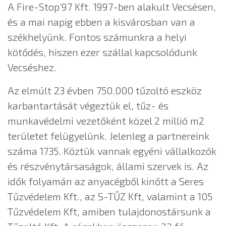
A Fire-Stop’97 Kft. 1997-ben alakult Vecsésen,
és a mai napig ebben a kisvárosban van a
székhelyünk. Fontos számunkra a helyi
kötődés, hiszen ezer szállal kapcsolódunk
Vecséshez.
Az elmúlt 23 évben 750.000 tűzoltó eszköz
karbantartását végeztük el, tűz- és
munkavédelmi vezetőként közel 2 millió m2
területet felügyelünk. Jelenleg a partnereink
száma 1735. Köztük vannak egyéni vállalkozók
és részvénytársaságok, állami szervek is. Az
idők folyamán az anyacégből kinőtt a Seres
Tűzvédelem Kft., az S-TŰZ Kft, valamint a 105
Tűzvédelem Kft, amiben tulajdonostársunk a