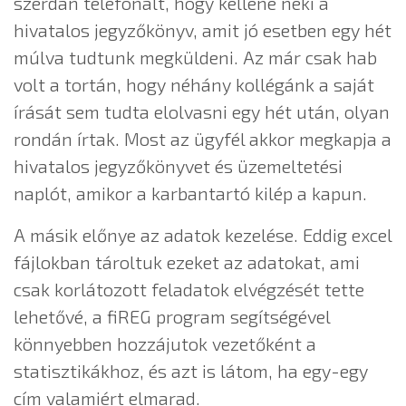
szerdán telefonált, hogy kellene neki a
hivatalos jegyzőkönyv, amit jó esetben egy hét
múlva tudtunk megküldeni. Az már csak hab
volt a tortán, hogy néhány kollégánk a saját
írását sem tudta elolvasni egy hét után, olyan
rondán írtak. Most az ügyfél akkor megkapja a
hivatalos jegyzőkönyvet és üzemeltetési
naplót, amikor a karbantartó kilép a kapun.
A másik előnye az adatok kezelése. Eddig excel
fájlokban tároltuk ezeket az adatokat, ami
csak korlátozott feladatok elvégzését tette
lehetővé, a fiREG program segítségével
könnyebben hozzájutok vezetőként a
statisztikákhoz, és azt is látom, ha egy-egy
cím valamiért elmarad.