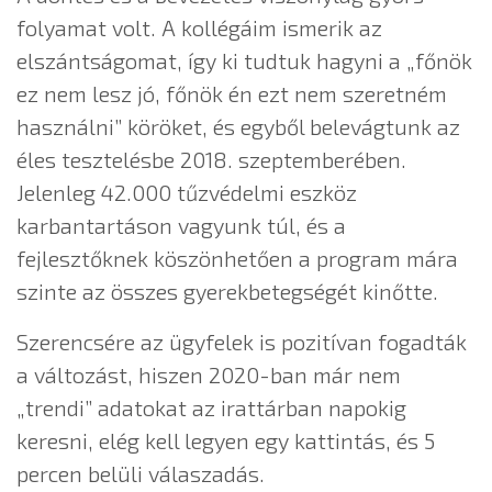
folyamat volt. A kollégáim ismerik az
elszántságomat, így ki tudtuk hagyni a „főnök
ez nem lesz jó, főnök én ezt nem szeretném
használni” köröket, és egyből belevágtunk az
éles tesztelésbe 2018. szeptemberében.
Jelenleg 42.000 tűzvédelmi eszköz
karbantartáson vagyunk túl, és a
fejlesztőknek köszönhetően a program mára
szinte az összes gyerekbetegségét kinőtte.
Szerencsére az ügyfelek is pozitívan fogadták
a változást, hiszen 2020-ban már nem
„trendi” adatokat az irattárban napokig
keresni, elég kell legyen egy kattintás, és 5
percen belüli válaszadás.