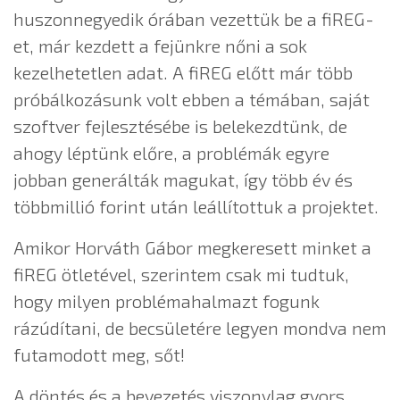
huszonnegyedik órában vezettük be a fiREG-
et, már kezdett a fejünkre nőni a sok
kezelhetetlen adat. A fiREG előtt már több
próbálkozásunk volt ebben a témában, saját
szoftver fejlesztésébe is belekezdtünk, de
ahogy léptünk előre, a problémák egyre
jobban generálták magukat, így több év és
többmillió forint után leállítottuk a projektet.
Amikor Horváth Gábor megkeresett minket a
fiREG ötletével, szerintem csak mi tudtuk,
hogy milyen problémahalmazt fogunk
rázúdítani, de becsületére legyen mondva nem
futamodott meg, sőt!
A döntés és a bevezetés viszonylag gyors