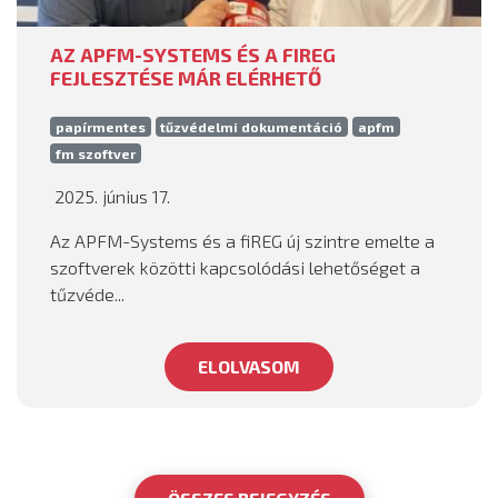
AZ APFM-SYSTEMS ÉS A FIREG
FEJLESZTÉSE MÁR ELÉRHETŐ
papírmentes
tűzvédelmi dokumentáció
apfm
fm szoftver
2025. június 17.
Az APFM-Systems és a fiREG új szintre emelte a
szoftverek közötti kapcsolódási lehetőséget a
tűzvéde...
ELOLVASOM