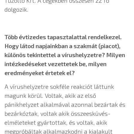
Tűzoltó Kft. A cégekben összesen 22 fő
dolgozik.
Több évtizedes tapasztalattal rendelkezel.
Hogy látod napjainkban a szakmát (piacot),
különös tekintettel a vírushelyzetre?
Milyen
intézkedéseket vezettetek be, milyen
eredményeket értetek el?
A vírushelyzetre sokféle reakciót láttunk
magunk körül. Voltak, akik az első
pánikhelyzet alkalmával azonnal bezártak és
bezárkóztak, voltak akik összeesküvés-
elméleteket gyártottak, és voltak, akik
megpróbáltak alkalmazkodni a kialakult