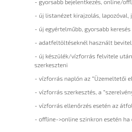
- gyorsabb bejelentkezés, online/of
- új listanézet kirajzolás, lapozóval,
- új egyértelműbb, gyorsabb keresés 
- adatfeltöltéseknél használt bevitel
- új készülék/vízforrás felvitele utá
szerkeszteni
- vízforrás naplón az "Üzemeltetői el
- vízforrás szerkesztés, a "szerelvén
- vízforrás ellenőrzés esetén az átfo
- offline->online szinkron esetén ha