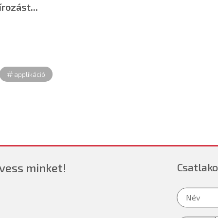
írozást...
applikáció
vess minket!
Csatlako