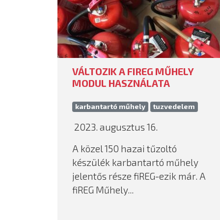
VÁLTOZIK A FIREG MŰHELY
MODUL HASZNÁLATA
karbantartó műhely
tuzvedelem
2023. augusztus 16.
A közel 150 hazai tűzoltó
készülék karbantartó műhely
jelentős része fiREG-ezik már. A
fiREG Műhely...