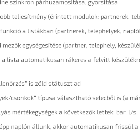
fline szinkron párhuzamosítása, gyorsítása
 jobb teljesítmény (érintett modulok: partnerek, te
funkció a listákban (partnerek, telephelyek, napló
i mezők egységesítése (partner, telephely, készülék
n a lista automatikusan rákeres a felvitt készülék
lenőrzés" is zöld státuszt ad
yek/csonkok" típusa választható selecből is (a már
lyás mértékegységek a következők lettek: bar, l/s,
 épp naplón állunk, akkor automatikusan frissül a 