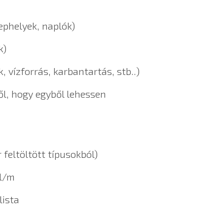
lephelyek, naplók)
k)
, vízforrás, karbantartás, stb..)
ről, hogy egyből lehessen
 feltöltött típusokból)
 l/m
lista