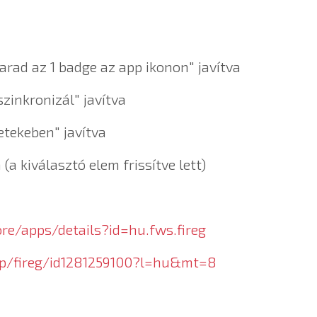
arad az 1 badge az app ikonon" javítva
szinkronizál" javítva
etekeben" javítva
(a kiválasztó elem frissítve lett)
ore/apps/details?id=hu.fws.fireg
pp/fireg/id1281259100?l=hu&mt=8