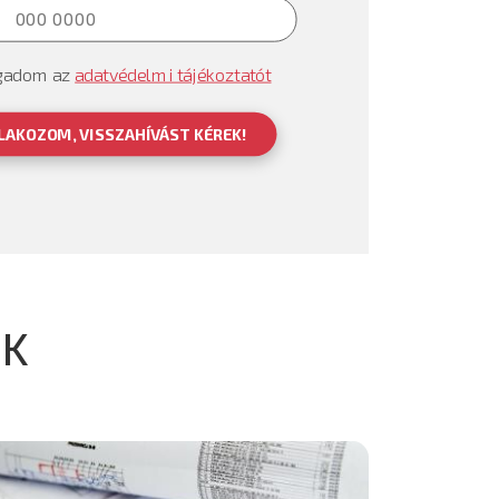
gadom az
adatvédelmi tájékoztatót
LAKOZOM, VISSZAHÍVÁST KÉREK!
EK