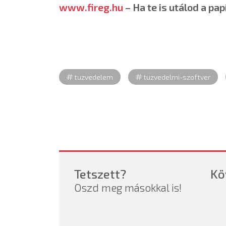
www.fireg.hu
– Ha te is utálod a pap
tuzvedelem
tuzvedelmi-szoftver
Tetszett?
Kö
Oszd meg másokkal is!