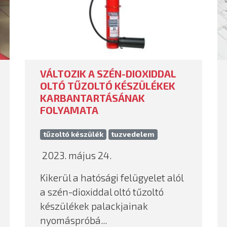
VÁLTOZIK A SZÉN-DIOXIDDAL
OLTÓ TŰZOLTÓ KÉSZÜLÉKEK
KARBANTARTÁSÁNAK
FOLYAMATA
tűzoltó készülék
tuzvedelem
2023. május 24.
Kikerül a hatósági felügyelet alól
a szén-dioxiddal oltó tűzoltó
készülékek palackjainak
nyomáspróbá...