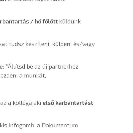
rbantartás / hó fölött
küldünk
kat tudsz készíteni, küldeni és/vagy
e
: "Állítsd be az új partnerhez
kezdeni a munkát,
az a kolléga aki
első karbantartást
ó kis infogomb, a Dokumentum