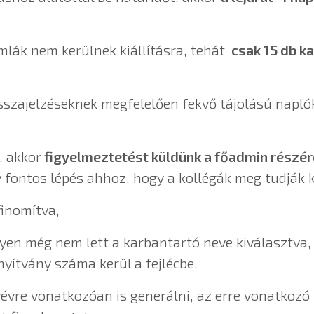
ámlák nem kerülnek kiállításra, tehát
csak 15 db ka
isszajelzéseknek megfelelően fekvő tájolású napló
, akkor
figyelmeztetést küldünk a főadmin részér
y fontos lépés ahhoz, hogy a kollégák meg tudják 
inomítva,
en még nem lett a karbantartó neve kiválasztva, 
nyítvány száma kerül a fejlécbe,
yévre vonatkozóan is generálni, az erre vonatkoz