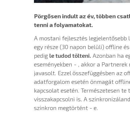
Pörgősen indult az év, többen csa
tenni a folyamatokat.
A mostani fejlesztés legjelentősebb 
egy része (30 napon belüli) offline 
pedig
le tudod tölteni.
Azonban ha egy
eseményekben - , akkor a Partnerek 
javasolt. Ezzel összefüggésben az off
adatforgalom esetén önmagát offline
kapcsolat esetén. Természetesen te t
visszakapcsolni is. A szinkronizálan
szinkron megtörtént - e.