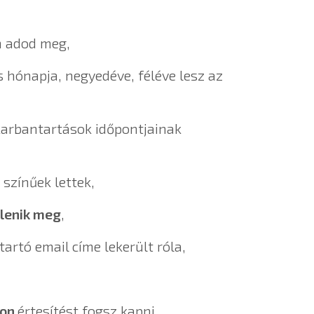
em adod meg,
s hónapja, negyedéve, féléve lesz az
karbantartások időpontjainak
színűek lettek,
elenik meg
,
artó email címe lekerült róla,
pon
értesítést fogsz kapni