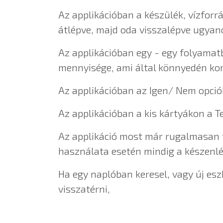
Az applikációban a készülék, vízforr
átlépve, majd oda visszalépve ugya
Az applikációban egy - egy folyamat
mennyisége, ami által könnyedén kon
Az applikációban az Igen/ Nem opciók
Az applikációban a kis kártyákon a T
Az applikáció most már rugalmasan t
használata esetén mindig a készenlét
Ha egy naplóban keresel, vagy új es
visszatérni,