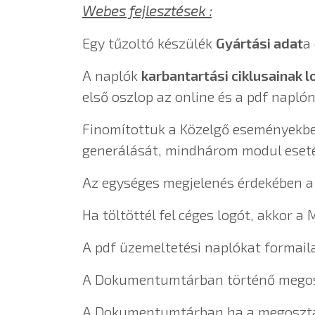
Webes fejlesztések :
Egy tűzoltó készülék
Gyártási adat
a
A naplók
karbantartási ciklusainak 
első oszlop az online és a pdf naplón 
Finomítottuk a Közelgő eseményekben
generálását, mindhárom modul eset
Az egységes megjelenés érdekében a
Ha töltöttél fel céges logót, akkor 
A pdf üzemeltetési naplókat formaila
A Dokumentumtárban történő megoszt
A Dokumentumtárban ha a megosztásh