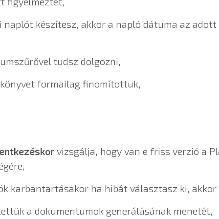
t figyelmeztet,
 naplót készítesz, akkor a napló dátuma az adott 
umszűrővel tudsz dolgozni,
őkönyvet formailag finomítottuk,
lentkezéskor
vizsgálja, hogy van e friss verzió a 
égére,
 karbantartásakor ha hibát választasz ki, akkor a
tettük a dokumentumok generálásának menetét,