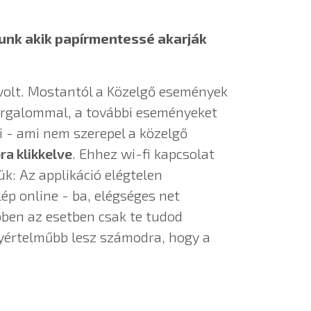
unk akik papírmentessé akarják
 volt. Mostantól a Közelgő események
tforgalommal, a további eseményeket
 - ami nem szerepel a közelgő
ra klikkelve
. Ehhez wi-fi kapcsolat
ük: Az applikáció elégtelen
p online - ba, elégséges net
bben az esetben csak te tudod
egyértelműbb lesz számodra, hogy a