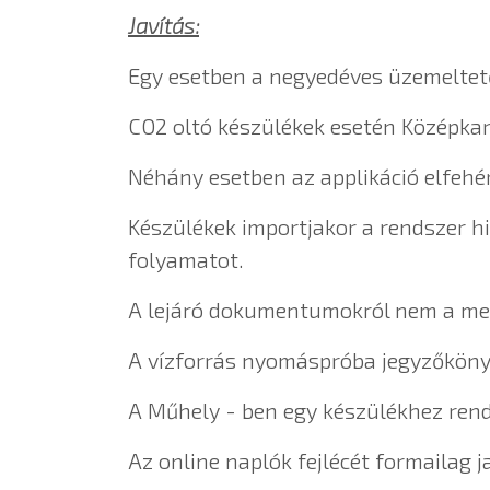
Javítás:
Egy esetben a negyedéves üzemeltetői
CO2 oltó készülékek esetén Középkarb
Néhány esetben az applikáció elfehér
Készülékek importjakor a rendszer h
folyamatot.
A lejáró dokumentumokról nem a megfe
A vízforrás nyomáspróba jegyzőkönyv 
A Műhely - ben egy készülékhez rend
Az online naplók fejlécét formailag ja