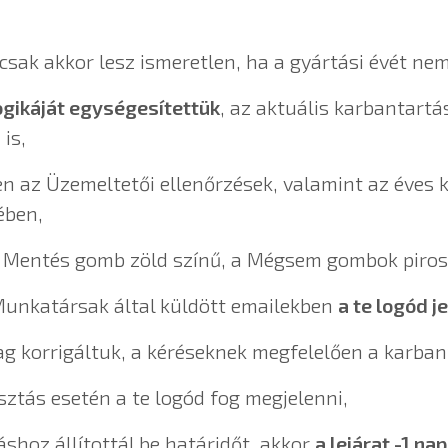
 csak akkor lesz ismeretlen, ha a gyártási évét n
logikáját egységesítettük
, az aktuális karbantartá
is,
 az Üzemeltetői ellenőrzések, valamint az éves 
ében,
 Mentés gomb zöld színű, a Mégsem gombok piros 
a Munkatársak által küldött emailekben
a te logód j
g korrigáltuk, a kéréseknek megfelelően a karbant
ás esetén a te logód fog megjelenni,
oz állítottál be határidőt, akkor
a lejárat -1 na