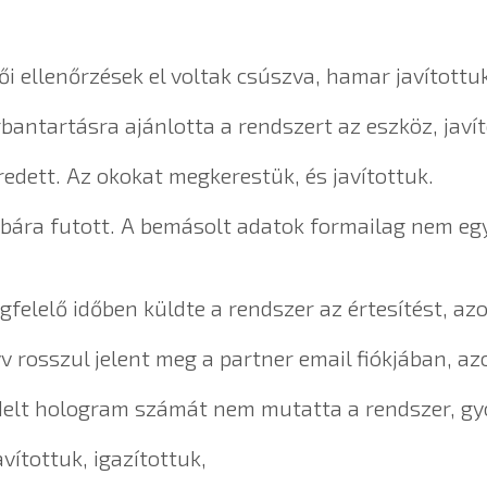
 ellenőrzések el voltak csúszva, hamar javítottuk
antartásra ajánlotta a rendszert az eszköz, javít
edett. Az okokat megkerestük, és javítottuk.
ibára futott. A bemásolt adatok formailag nem egy
lelő időben küldte a rendszer az értesítést, azo
rosszul jelent meg a partner email fiókjában, azo
elt hologram számát nem mutatta a rendszer, gyo
vítottuk, igazítottuk,