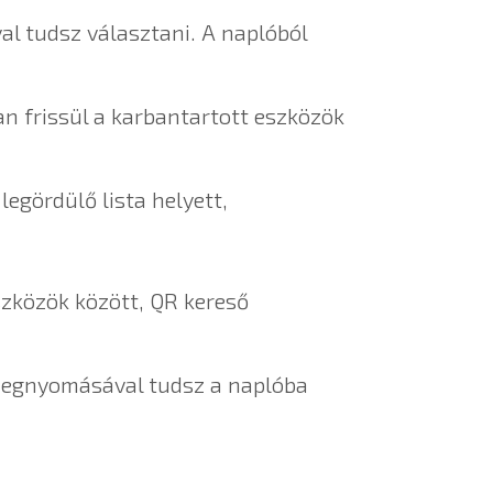
al tudsz választani. A naplóból
n frissül a karbantartott eszközök
legördülő lista helyett,
szközök között, QR kereső
gnyomásával tudsz a naplóba