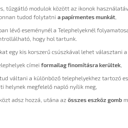
ás, tűzgátló modulok között az ikonok használatáv
nonnan tudod folytatni
a papírmentes munkát
,
ban lévő eseménynél a Telephelyeknél folyamatosa
trollálható, hogy hol tartunk.
at egy kis korszerű csúszkával lehet választani a 
elephelyek címei
formailag finomításra kerültek
,
ud váltani a különböző telephelyekhez tartozó e
i helynek megfelelő napló nyílik meg,
zközt adsz hozzá, utána az
összes eszköz gomb
me