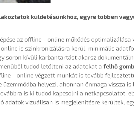
tlakoztatok küldetésünkhöz, egyre többen vagy
lépése az offline - online működés optimalizálása
és online is szinkronizálásra kerül, minimális ada
 soron kívüli karbantartást akarsz dokumentálni
menüből tudod letölteni az adatokat a
felhő gomb
line - online végzett munkát is tovább fejlesztett
 üzemmódba helyezi, ahonnan önmaga vissza is lé
ovábbra is ki tudod kapcsolni a netkapcsolatot, e
dó adatok vizuálisan is megjelenítésre kerültek, 