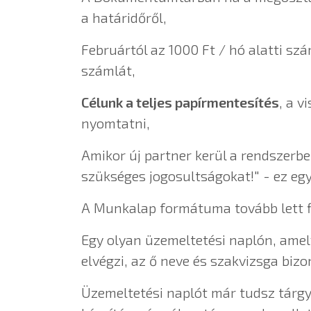
a
határidőről,
Februártól az 1000 Ft / hó alatti sz
számlát,
Célunk a teljes papírmentesítés
, a v
nyomtatni,
Amikor új partner kerül a rendszerbe
szükséges jogosultságokat!" - ez eg
A Munkalap formátuma tovább lett f
Egy olyan üzemeltetési naplón, amely
elvégzi, az ő neve és szakvizsga bizo
Üzemeltetési naplót már tudsz tárg