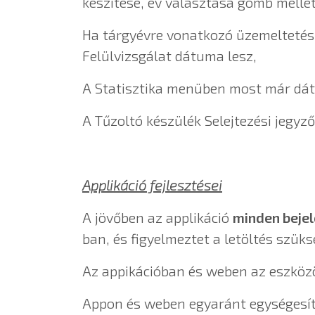
készítése, év választása gomb mellet
Ha tárgyévre vonatkozó üzemeltetési
Felülvizsgálat dátuma lesz,
A Statisztika menüben most már dát
A Tűzoltó készülék Selejtezési jegyz
Applikáció fejlesztései
A jövőben az applikáció
minden beje
ban, és figyelmeztet a letöltés szüks
Az appikációban és weben az eszközök
Appon és weben egyaránt egységesí