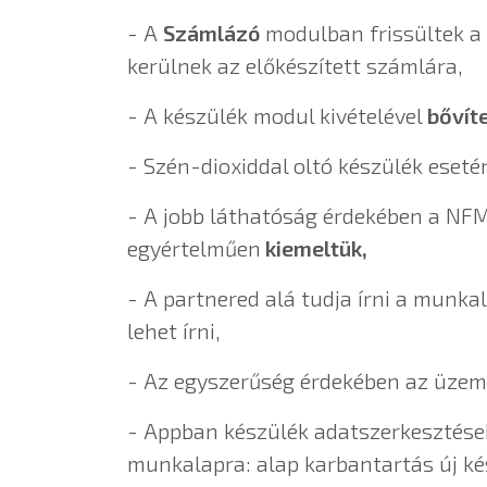
- A
Számlázó
modulban frissültek a 
kerülnek az előkészített számlára,
- A készülék modul kivételével
bővít
- Szén-dioxiddal oltó készülék eseté
- A jobb láthatóság érdekében a NFM
egyértelműen
kiemeltük,
- A partnered alá tudja írni a munka
lehet írni,
- Az egyszerűség érdekében az üzem
- Appban készülék adatszerkesztések
munkalapra: alap karbantartás új ké