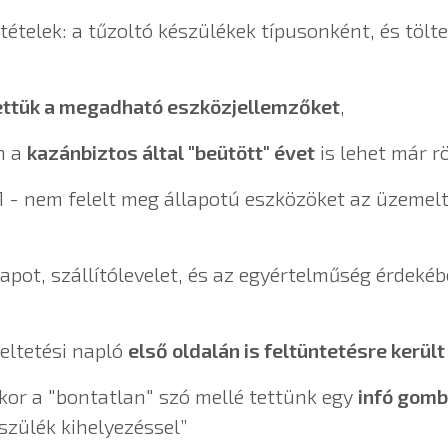
tételek: a tűzoltó készülékek típusonként, és töl
ettük a megadható eszközjellemzőket
,
n a
kazánbiztos által "beütött" évet
is lehet már r
 - nem felelt meg állapotú eszközöket az üzemelt
lapot, szállítólevelet, és az egyértelműség érdek
eltetési napló
első oldalán is feltüntetésre került
or a "bontatlan" szó mellé tettünk egy
infó gomb
szülék kihelyezéssel”