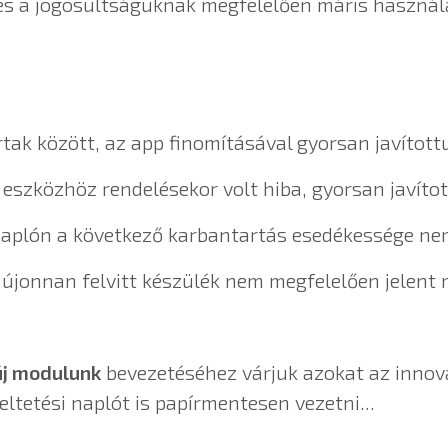
t és a jogosultságuknak megfelelően máris használ
tak között, az app finomításával gyorsan javított
ó eszközhöz rendelésekor volt hiba, gyorsan javítot
naplón a következő karbantartás esedékessége nem 
 újonnan felvitt készülék nem megfelelően jelent 
új modulunk
bevezetéséhez várjuk azokat az innová
tetési naplót is papírmentesen vezetni...