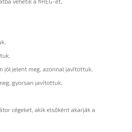
atba vehetik a fiREG-et,
uk,
tuk,
jól jelent meg, azonnal javítottuk,
meg, gyorsan javítottuk,
tor cégeket, akik elsőként akarják a