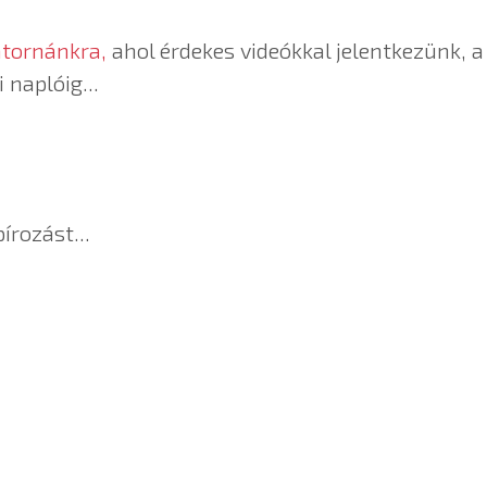
atornánkra,
ahol érdekes videókkal jelentkezünk, 
 naplóig...
írozást...