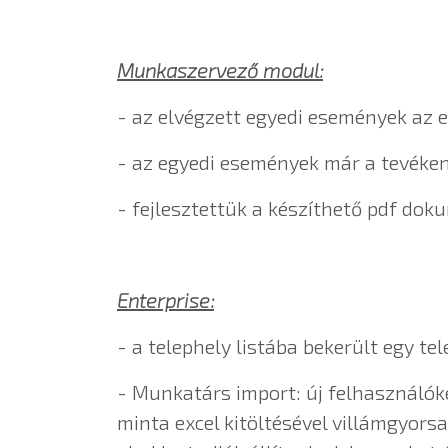
Munkaszervező modul:
- az elvégzett egyedi események az
- az egyedi események már a tevéke
- fejlesztettük a készíthető pdf do
Enterprise:
- a telephely listába bekerült egy te
- Munkatárs import: új felhasználóké
minta excel kitöltésével villámgyors