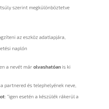
tetsúly szerint megkülönböztetve
ögzíteni az eszköz adatlapjára,
etési naplón
ében a nevét már
olvashatóan
is ki
a partnered és telephelyének neve,
ot
: “igen esetén a készülék rákerül a