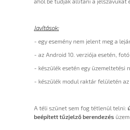
ahol be tudják állítani a jelszavuka
Javítások:
- egy esemény nem jelent meg a lejár
- az Android 10. verziója esetén, fot
- készülék esetén egy üzemeltetési 
- készülék modul raktár felületén az
A téli szünet sem fog tétlenül telni:
beépített tűzjelző berendezés
üzemel