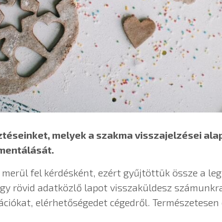
ztéseinket, melyek a szakma visszajelzései ala
mentálását.
 merül fel kérdésként, ezért gyűjtöttük össze a 
y rövid adatközlő lapot visszaküldesz számunkra
ációkat, elérhetőségedet cégedről. Természetesen