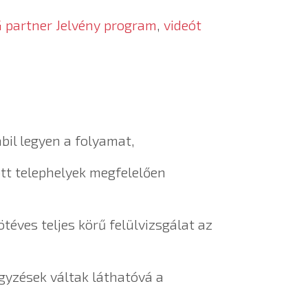
G partner Jelvény program
,
videót
bil legyen a folyamat,
ott telephelyek megfelelően
ötéves teljes körű felülvizsgálat az
egyzések váltak láthatóvá a