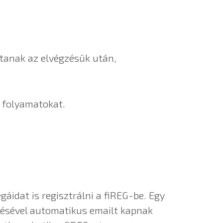
tanak az elvégzésük után,
a folyamatokat.
áidat is regisztrálni a fiREG-be. Egy
ltésével automatikus emailt kapnak