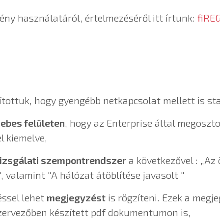
ny használatáról, értelmezéséről itt írtunk:
fiRE
tottuk, hogy gyengébb netkapcsolat mellett is sta
webes felületen
, hogy az Enterprise által megoszt
l kiemelve,
lvizsgálati szempontrendszer
a következővel : „Az 
, valamint "A hálózat átöblítése javasolt "
éssel lehet
megjegyzést
is rögzíteni. Ezek a megj
zervezőben készített pdf dokumentumon is,