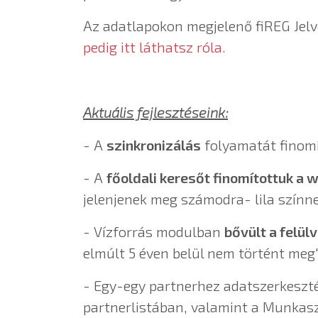
Az adatlapokon megjelenő fiREG Jelvé
pedig itt láthatsz róla.
Aktuális fejlesztéseink:
- A
szinkronizálás
folyamatát finomí
- A
főoldali keresőt finomítottuk a 
jelenjenek meg számodra- lila színne
- Vízforrás modulban
bővült a felü
elmúlt 5 éven belül nem történt meg"
- Egy-egy partnerhez adatszerkeszt
partnerlistában, valamint a Munkas