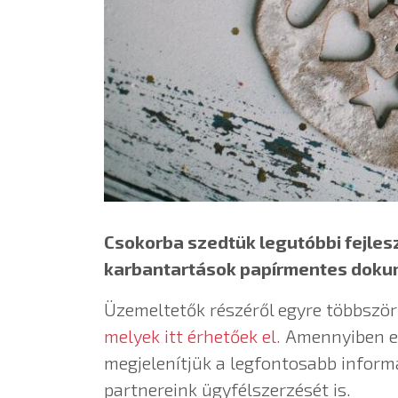
Csokorba szedtük legutóbbi fejles
karbantartások papírmentes doku
Üzemeltetők részéről egyre többször
melyek itt érhetőek el.
Amennyiben eg
megjelenítjük a legfontosabb inform
partnereink ügyfélszerzését is.