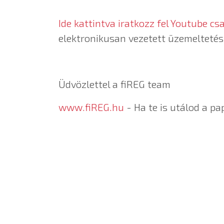
Ide kattintva iratkozz fel Youtube cs
elektronikusan vezetett üzemeltetési
Üdvözlettel a fiREG team
www.fiREG.hu
- Ha te is utálod a pap