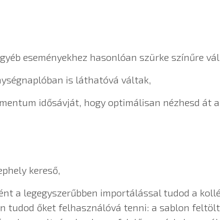
 egyéb eseményekhez hasonlóan szürke színűre vál
nységnaplóban is láthatóvá váltak,
kumentum idősávját, hogy optimálisan nézhesd át 
lephely kereső,
nt a legegyszerűbben importálással tudod a kollég
an tudod őket felhasználóvá tenni: a sablon feltö