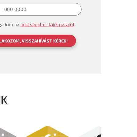
gadom az
adatvédelmi tájékoztatót
LAKOZOM, VISSZAHÍVÁST KÉREK!
EK