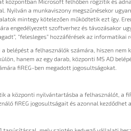
lat központban Microsoft felhőben rögzítik és ad
l. Nyilván a munkaviszony megszűnésekor ugyaninn
alatok mintegy kötelezően működtetik ezt így. E
ra engedélyezett szoftverhez és távozásakor ugya
gadt”, “felesleges” hozzáférések az informatikai
 a belépést a felhasználók számára, hiszen nem ke
külön, hanem az egy darab, központi MS AD belépés
 számára fiREG-ben megadott jogosultságokat.
ik a központi nyilvántartásba a felhasználót, a f
asználó fiREG jogosultságait és azonnal kezdődhet
1 tanúsítással, mely szintén kedvező vállalati be