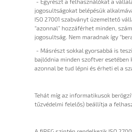
- Egyrészt a felhasználókat a válla
jogosultságokat belépésük alkalmáva
ISO 27001 szabványt üzemeltető váll
“azonnal” hozzáférhet minden, számá
jogosultság. Nem maradnak így “bera
- Másrészt sokkal gyorsabbá is teszi
bajlódnia minden szoftver esetében 
azonnal be tud lépni és érheti el a
Tehát míg az informatikusok berögzít
tűzvédelmi felelős) beállítja a felh
A fiREG szintén rendelkezik ISO 2700