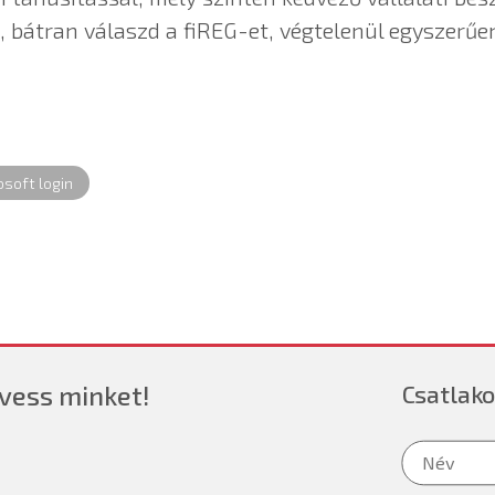
, bátran válaszd a fiREG-et, végtelenül egyszerűe
soft login
vess minket!
Csatlako