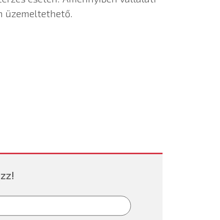
n üzemeltethető.
zz!