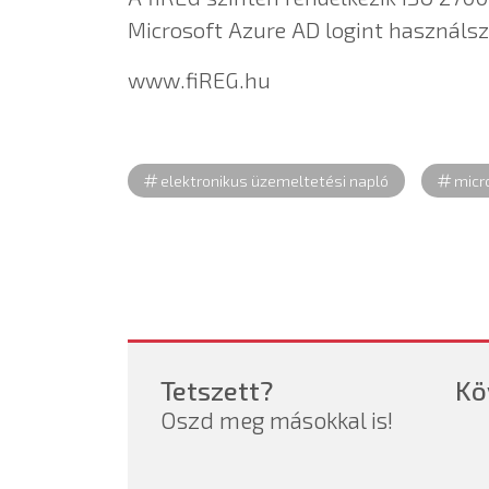
Microsoft Azure AD logint használsz
www.fiREG.hu
elektronikus üzemeltetési napló
micro
Tetszett?
Kö
Oszd meg másokkal is!