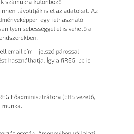
nak számukra különböző
en távolítják is el az adatokat. Az
redményeképpen egy felhasználó
nilyen sebességgel el is vehető a
 rendszerekben.
ll email cím - jelszó párossal
t használhatja. Így a fiREG-be is
iREG Főadminisztrátora (EHS vezető,
 a munka.
szerzés esetén. Amennyiben vállalati