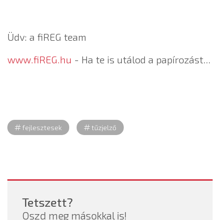
Üdv: a fiREG team
www.fiREG.hu
- Ha te is utálod a papírozást...
fejlesztesek
tűzjelző
Tetszett?
Oszd meg másokkal is!