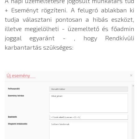
A napi üzemeltetésre jogosult munkatárs tud
+ Eseményt rögzíteni. A felugró ablakban ki
tudja választani pontosan a hibás eszközt,
illetve megjelölheti - üzemeltető és főadmin
joggal egyaránt - , hogy Rendkívüli
karbantartás szükséges: