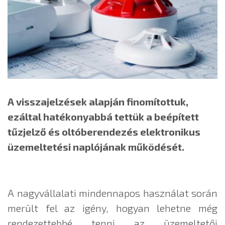
A visszajelzések alapján finomítottuk,
ezáltal hatékonyabbá tettük a beépített
tűzjelző és oltóberendezés elektronikus
üzemeltetési naplójának működését.
A nagyvállalati mindennapos használat során
merült fel az igény, hogyan lehetne még
rendezettebbé tenni az üzemeltetői