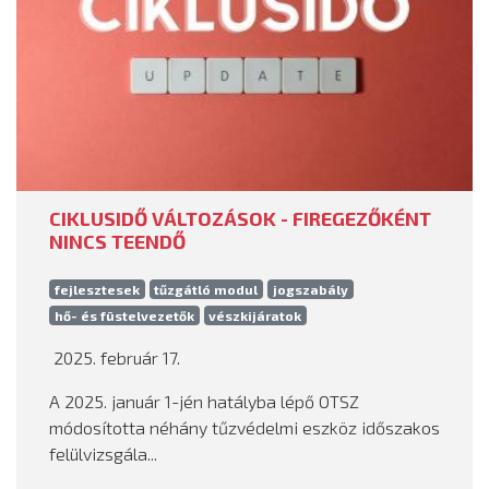
CIKLUSIDŐ VÁLTOZÁSOK - FIREGEZŐKÉNT
NINCS TEENDŐ
fejlesztesek
tűzgátló modul
jogszabály
hő- és füstelvezetők
vészkijáratok
2025. február 17.
A 2025. január 1-jén hatályba lépő OTSZ
módosította néhány tűzvédelmi eszköz időszakos
felülvizsgála...