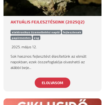
AKTUÁLIS FEJLESZTÉSEINK (2025Q2)
elektronikus üzemeltetési napló
fejlesztesek
papírmentes
esg
2025. május 12.
Sok hasznos fejlesztést élesítetünk az elmúlt
napokban, ezek összefoglalója olvasható az
alábbi beje...
ELOLVASOM