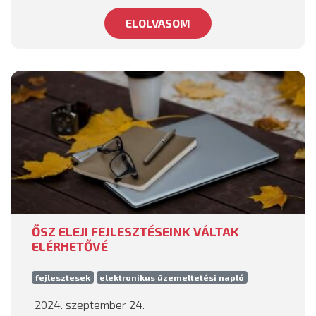
ELOLVASOM
ŐSZ ELEJI FEJLESZTÉSEINK VÁLTAK
ELÉRHETŐVÉ
fejlesztesek
elektronikus üzemeltetési napló
2024. szeptember 24.