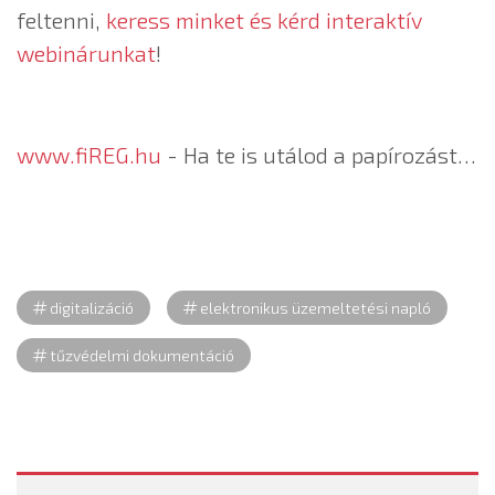
feltenni,
keress minket és kérd interaktív
webinárunkat
!
www.fiREG.hu
- Ha te is utálod a papírozást…
digitalizáció
elektronikus üzemeltetési napló
tűzvédelmi dokumentáció