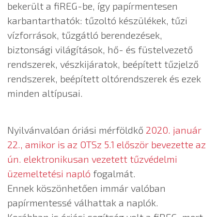
bekerült a fiREG-be, így papírmentesen
karbantarthatók: tűzoltó készülékek, tűzi
vízforrások, tűzgátló berendezések,
biztonsági világítások, hő- és füstelvezető
rendszerek, vészkijáratok, beépített tűzjelző
rendszerek, beépített oltórendszerek és ezek
minden altípusai.
Nyilvánvalóan óriási mérföldkő
2020. január
22., amikor is az OTSz 5.1 először bevezette az
ún. elektronikusan vezetett tűzvédelmi
üzemeltetési napló
fogalmát.
Ennek köszönhetően immár valóban
papírmentessé válhattak a naplók.