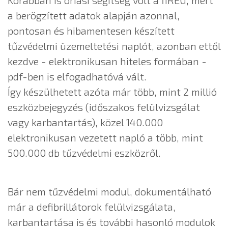
Korábban is óriási segítség volt a fiREG, mert
a berögzített adatok alapján azonnal,
pontosan és hibamentesen készített
tűzvédelmi üzemeltetési naplót, azonban ettől
kezdve - elektronikusan hiteles formában -
pdf-ben is elfogadhatóvá vált.
Így készülhetett azóta már több, mint 2 millió
eszközbejegyzés (időszakos felülvizsgálat
vagy karbantartás), közel 140.000
elektronikusan vezetett napló a több, mint
500.000 db tűzvédelmi eszközről.
Bár nem tűzvédelmi modul, dokumentálható
már a defibrillátorok felülvizsgálata,
karbantartása is és további hasonló modulok