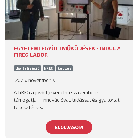
EGYETEMI EGYÜTTMŰKÖDÉSEK - INDUL A
FIREG LABOR
digitalizáció
fiREG
képzés
2025. november 7.
A fiREG a jövő tűzvédelmi szakembereit
támogatja – innovációval, tudással és gyakorlati
fejlesztésse...
ELOLVASOM