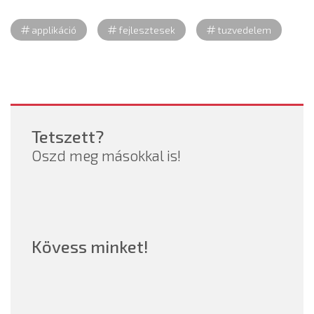
applikáció
fejlesztesek
tuzvedelem
Tetszett?
Oszd meg másokkal is!
Kövess minket!