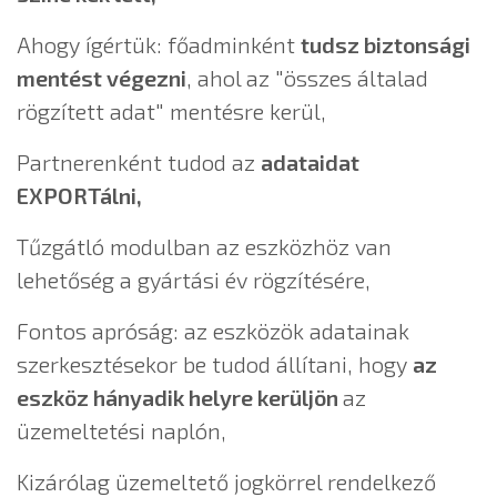
Ahogy ígértük: főadminként
tudsz biztonsági
mentést végezni
, ahol az "összes általad
rögzített adat" mentésre kerül,
Partnerenként tudod az
adataidat
EXPORTálni,
Tűzgátló modulban az eszközhöz van
lehetőség a gyártási év rögzítésére,
Fontos apróság: az eszközök adatainak
szerkesztésekor be tudod állítani, hogy
az
eszköz hányadik helyre kerüljön
az
üzemeltetési naplón,
Kizárólag üzemeltető jogkörrel rendelkező