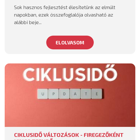
Sok hasznos fejlesztést élesítetünk az elmúlt
napokban, ezek összefoglalója olvasható az
alábbi beje...
ELOLVASOM
CIKLUSIDŐ VÁLTOZÁSOK - FIREGEZŐKÉNT