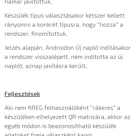
hamar javítottuk,
Készülék típus választásakor kétszer kellett
rányomni a konkrét típusra, hogy "hozza" a
rendszer, finomítottuk,
Jelzés alapján, Androidon Új napló indításakor
a rendszer visszalépett, nem indította az új
naplót, aznap javításra került,
Fejlesztések
Aki nem fiREG felhasználóként "rákeres" a
készüléken elhelyezett QR matricára, akkor az
egyéb módon is beazonosítható készülék
adatokat fogja válaszként kapni.