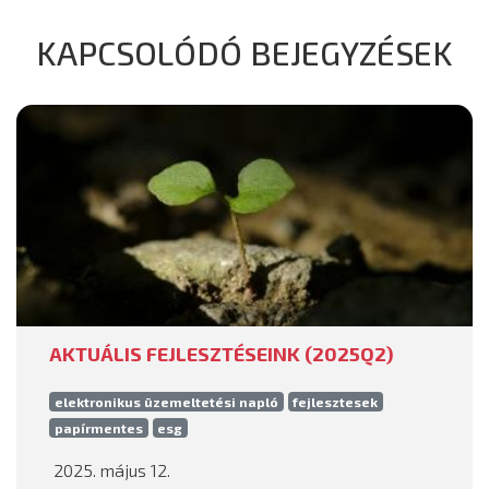
KAPCSOLÓDÓ BEJEGYZÉSEK
AKTUÁLIS FEJLESZTÉSEINK (2025Q2)
elektronikus üzemeltetési napló
fejlesztesek
papírmentes
esg
2025. május 12.