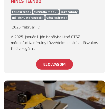
NINCS TEENDŐ
fejlesztesek
tűzgátló modul
jogszabály
hő- és füstelvezetők
vészkijáratok
2025. február 17.
A 2025. január 1-jén hatályba lépő OTSZ
módosította néhány tűzvédelmi eszköz időszakos
felülvizsgála...
ELOLVASOM