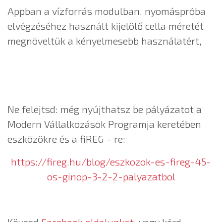
Appban a vízforrás modulban, nyomáspróba
elvégzéséhez használt kijelölő cella méretét
megnöveltük a kényelmesebb használatért,
Ne felejtsd: még nyújthatsz be pályázatot a
Modern Vállalkozások Programja keretében
eszközökre és a fiREG - re:
https://fireg.hu/blog/eszkozok-es-fireg-45-
os-ginop-3-2-2-palyazatbol
Kövesd
Facebook oldalunkat
, vagy kérd