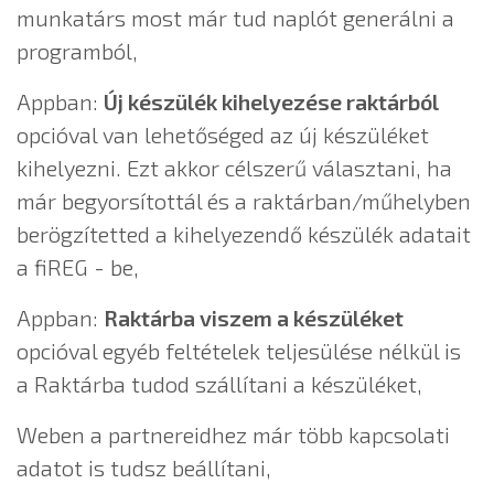
munkatárs most már tud naplót generálni a
programból,
Appban:
Új készülék kihelyezése raktárból
opcióval van lehetőséged az új készüléket
kihelyezni. Ezt akkor célszerű választani, ha
már begyorsítottál és a raktárban/műhelyben
berögzítetted a kihelyezendő készülék adatait
a fiREG - be,
Appban:
Raktárba viszem a készüléket
opcióval egyéb feltételek teljesülése nélkül is
a Raktárba tudod szállítani a készüléket,
Weben a partnereidhez már több kapcsolati
adatot is tudsz beállítani,