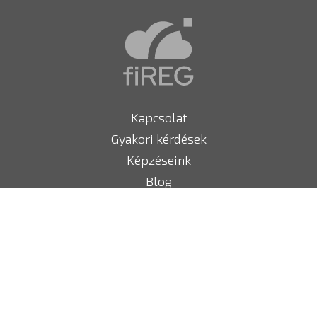
Kapcsolat
Gyakori kérdések
Képzéseink
Blog
fiREG partner ajánló
Tűzoltó készülékek
Megfelelőségi nyilatkozat
Sajtó
Impresszum, céginformációk