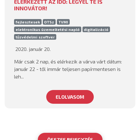
ELÉRKEZETT AZ IDŐ: LEGYÉL TE IS
INNOVÁTOR!
fejlesztesek
OTSz
TVMI
elektronikus üzemeltetési napló
digitalizáció
tűzvédelmi szoftver
2020. január 20.
Már csak 2 nap, és elérkezik a várva várt dátum:
január 22 - től immár teljesen papírmentesen is
leh...
ELOLVASOM
ÖSSZES BEJEGYZÉS