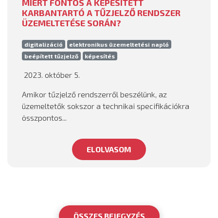
MIÉRT FONTOS A KÉPESÍTETT
KARBANTARTÓ A TŰZJELZŐ RENDSZER
ÜZEMELTETÉSE SORÁN?
digitalizáció
elektronikus üzemeltetési napló
beépített tűzjelző
képesítés
2023. október 5.
Amikor tűzjelző rendszerről beszélünk, az
üzemeltetők sokszor a technikai specifikációkra
összpontos...
ELOLVASOM
ÖSSZES BEJEGYZÉS