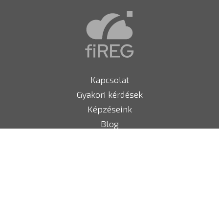
Kapcsolat
Gyakori kérdések
Képzéseink
Blog
fiREG partner ajánló
Tűzoltó készülékek
Megfelelőségi nyilatkozat
Sajtó
Impresszum, céginformációk