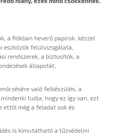
 eredő hiány, ezek mind csökkennek.
k, a fiókban heverő papírok, kézzel
 eszközök felülvizsgálata,
i rendszerek, a biztosítók, a
endezések állapotát,
enőrzésére való felkészülés, a
mindenki tudja, hogy ez így van, ezt
 ettől még a feladat sok és
jlődés is kimutatható a tűzvédelmi