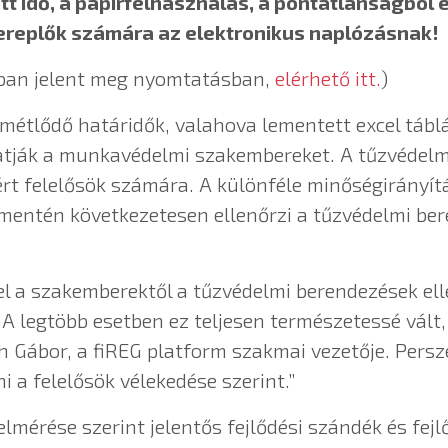
tott idő, a papírfelhasználás, a pontatlanságból
ereplők számára az elektronikus naplózásnak!
ában jelent meg nyomtatásban,
elérhető itt.
)
smétlődő határidők, valahova lementett excel táblá
tják a munkavédelmi szakembereket. A tűzvédelmi
rt felelősök számára. A különféle minőségirányítás
 mentén következetesen ellenőrzi a tűzvédelmi ber
 el a szakemberektől a tűzvédelmi berendezések ell
A legtöbb esetben ez teljesen természetessé vált, 
h Gábor, a fiREG platform szakmai vezetője. Persze
 a felelősök vélekedése szerint.”
 felmérése szerint jelentős fejlődési szándék és fe