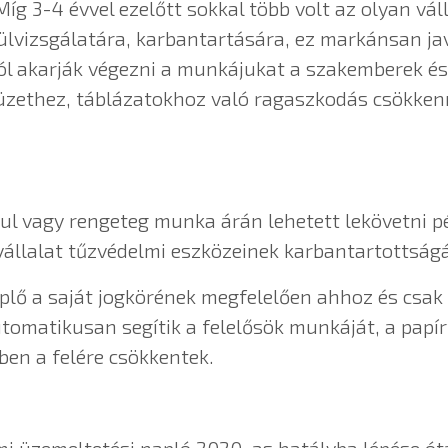
íg 3-4 évvel ezelőtt sokkal több volt az olyan vál
lvizsgálatára, karbantartására, ez markánsan javu
 Jól akarják végezni a munkájukat a szakemberek é
üzethez, táblázatokhoz való ragaszkodás csökkenn
l vagy rengeteg munka árán lehetett lekövetni pé
állalat tűzvédelmi eszközeinek karbantartottságát
plő a saját jogkörének megfelelően ahhoz és csak
utomatikusan segítik a felelősök munkáját, a papí
ben a felére csökkentek.