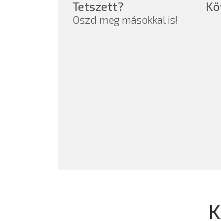
Tetszett?
Kö
Oszd meg másokkal is!
K