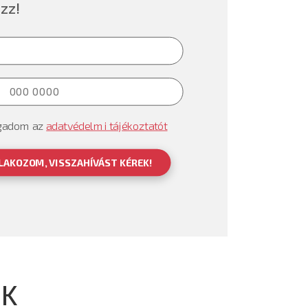
zz!
gadom az
adatvédelmi tájékoztatót
LAKOZOM, VISSZAHÍVÁST KÉREK!
EK