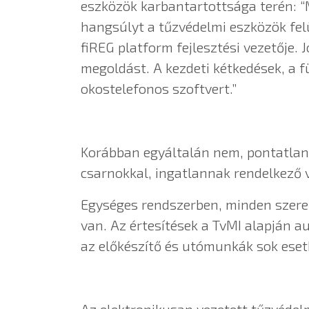
eszközök karbantartottsága terén: “M
hangsúlyt a tűzvédelmi eszközök felü
fiREG platform fejlesztési vezetője.
megoldást. A kezdeti kétkedések, a f
okostelefonos szoftvert.”
Korábban egyáltalán nem, pontatlanu
csarnokkal, ingatlannak rendelkező v
Egységes rendszerben, minden szere
van. Az értesítések a TvMI alapján a
az előkészítő és utómunkák sok eset