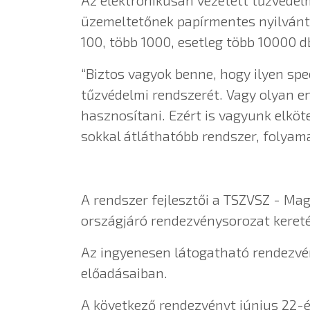
Az elektronikusan vezetett tűzvédel
üzemeltetőnek papírmentes nyilvánt
100, több 1000, esetleg több 10000 d
“Biztos vagyok benne, hogy ilyen spec
tűzvédelmi rendszerét. Vagy olyan e
hasznosítani. Ezért is vagyunk elk
sokkal átláthatóbb rendszer, folyamat
A rendszer fejlesztői a TSZVSZ - Ma
országjáró rendezvénysorozat kereté
Az ingyenesen látogatható rendezvé
előadásaiban.
A következő rendezvényt június 22-é