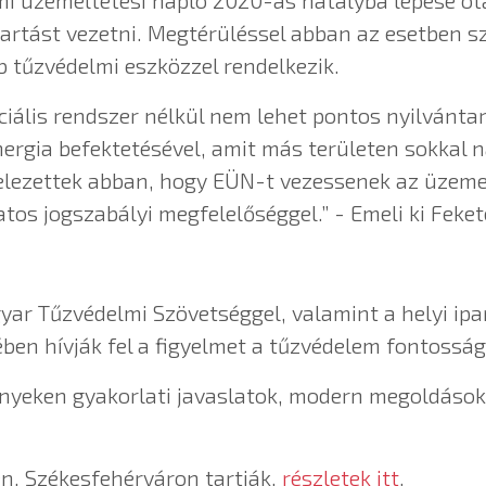
mi üzemeltetési napló 2020-as hatályba lépése ó
artást vezetni. Megtérüléssel abban az esetben s
b tűzvédelmi eszközzel rendelkezik.
iális rendszer nélkül nem lehet pontos nyilvántart
nergia befektetésével, amit más területen sokkal 
ötelezettek abban, hogy EÜN-t vezessenek az üzem
os jogszabályi megfelelőséggel.” - Emeli ki Fekete
gyar Tűzvédelmi Szövetséggel, valamint a helyi i
ben hívják fel a figyelmet a tűzvédelem fontossá
nyeken gyakorlati javaslatok, modern megoldáso
n, Székesfehérváron tartják,
részletek itt
.