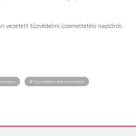
n vezetett tűzvédelmi üzemeltetési naplóról:
rmentes
tűzvédelmi dokumentáció