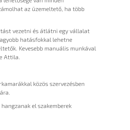
ta lehetősége van minden
zámolhat az üzemeltető, ha több
ást vezetni és átlátni egy vállalat
nagyobb hatásfokkal lehetne
eltetők. Kevesebb manuális munkával
 Attila.
parkamarákkal közös szervezésben
gára.
k hangzanak el szakemberek