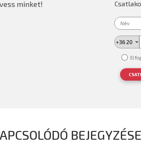
vess minket!
Csatlako
Elfo
CSAT
APCSOLÓDÓ BEJEGYZÉS