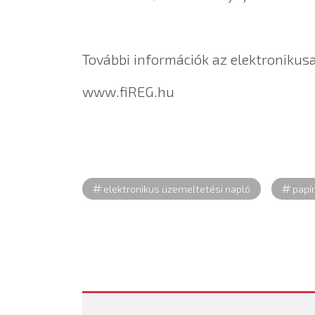
További információk az elektronikusa
www.fiREG.hu
elektronikus üzemeltetési napló
papí