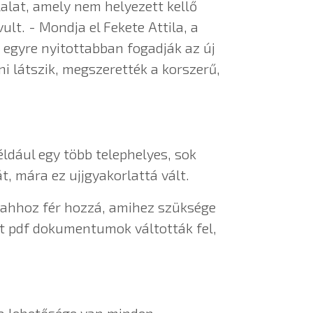
lalat, amely nem helyezett kellő
lt. - Mondja el Fekete Attila, a
s egyre nyitottabban fogadják az új
i látszik, megszerették a korszerű,
ldául egy több telephelyes, sok
, mára ez ujjgyakorlattá vált.
 ahhoz fér hozzá, amihez szüksége
rt pdf dokumentumok váltották fel,