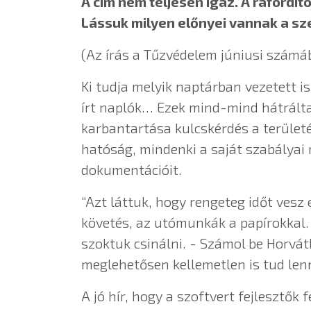
A cím nem teljesen igaz. A ráfordí
Lássuk milyen előnyei vannak a sz
(Az írás a Tűzvédelem júniusi szám
Ki tudja melyik naptárban vezetett i
írt naplók… Ezek mind-mind hátrálta
karbantartása kulcskérdés a területé
hatóság, mindenki a saját szabályai
dokumentációit.
“Azt láttuk, hogy rengeteg időt vesz
követés, az utómunkák a papírokkal. 
szoktuk csinálni. - Számol be Horvát
meglehetősen kellemetlen is tud lenni
A jó hír, hogy a szoftvert fejlesztők