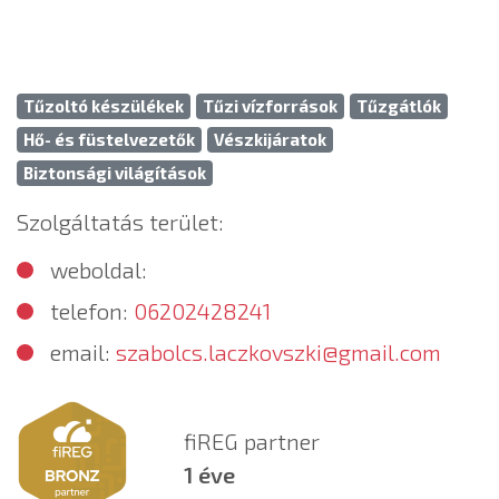
Tűzoltó készülékek
Tűzi vízforrások
Tűzgátlók
Hő- és füstelvezetők
Vészkijáratok
Biztonsági világítások
Szolgáltatás terület:
weboldal:
telefon:
06202428241
email:
szabolcs.laczkovszki@gmail.com
fiREG partner
1 éve