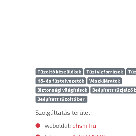
Tűzoltó készülékek
Tűzi vízforrások
Tűz
Hő- és füstelvezetők
Vészkijáratok
Biztonsági világítások
Beépített tűzjelző b
Beépített tűzoltó ber.
Szolgáltatás terület:
weboldal:
ehsm.hu