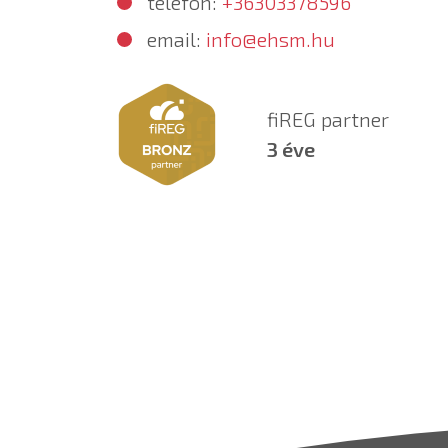
telefon:
+36303378596
email:
info@ehsm.hu
fiREG partner
3 éve