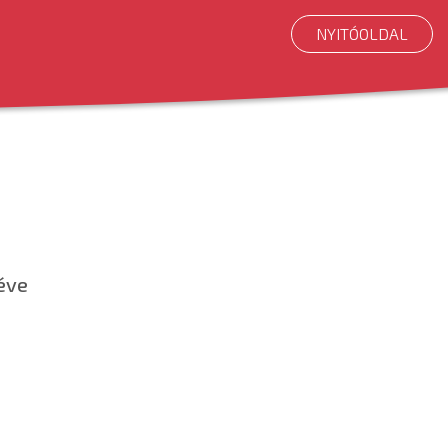
NYITÓOLDAL
 éve