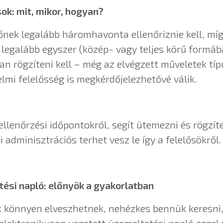
sok: mit, mikor, hogyan?
őnek legalább háromhavonta ellenőriznie kell, míg
 legalább egyszer (közép- vagy teljes körű formáb
 rögzíteni kell – még az elvégzett műveletek típu
lmi felelősség is megkérdőjelezhetővé válik.
 ellenőrzési időpontokról, segít ütemezni és rögz
i adminisztrációs terhet vesz le így a felelősökről.
tési napló: előnyök a gyakorlatban
k könnyen elveszhetnek, nehézkes bennük keresni, 