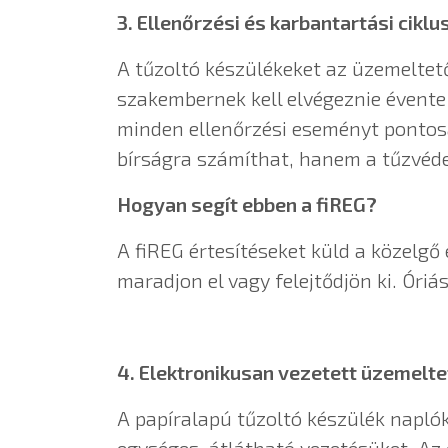
3. Ellenőrzési és karbantartási ciklu
A tűzoltó készülékeket az üzemeltet
szakembernek kell elvégeznie évente
minden ellenőrzési eseményt pontosan
bírságra számíthat, hanem a tűzvéde
Hogyan segít ebben a fiREG?
A fiREG értesítéseket küld a közelgő
maradjon el vagy felejtődjön ki. Óriás
4. Elektronikusan vezetett üzemelte
A papíralapú tűzoltó készülék napló