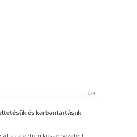
eltetésük és karbantartásuk
k át az elektronikusan vezetett