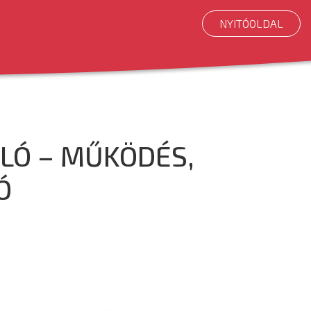
NYITÓOLDAL
LÓ – MŰKÖDÉS,
Ó