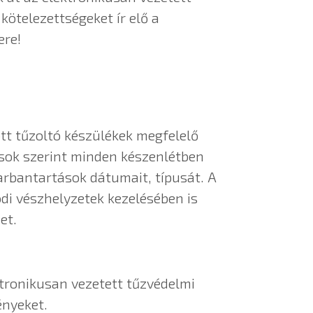
ötelezettségeket ír elő a
ere!
tt tűzoltó készülékek megfelelő
ások szerint minden készenlétben
karbantartások dátumait, típusát. A
ódi vészhelyzetek kezelésében is
et.
tronikusan vezetett tűzvédelmi
ényeket.