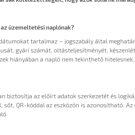
a az üzemeltetési naplónak?
átumokat tartalmaz – jogszabály által meghatáro
usát, gyári számát, oltásteljesítményét, készenlét
zek hiányában a napló nem tekinthető hitelesnek, 
 biztosítja az előírt adatok szerkezetét és logiká
, sőt, QR-kóddal az eszközön is azonosítható. Az
ló.