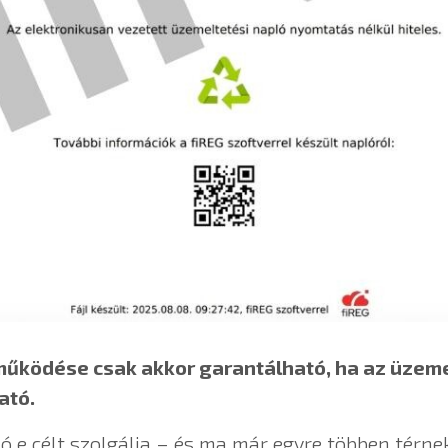
működése csak akkor garantálható, ha az üzem
ató.
ó e célt szolgálja – és ma már egyre többen térne