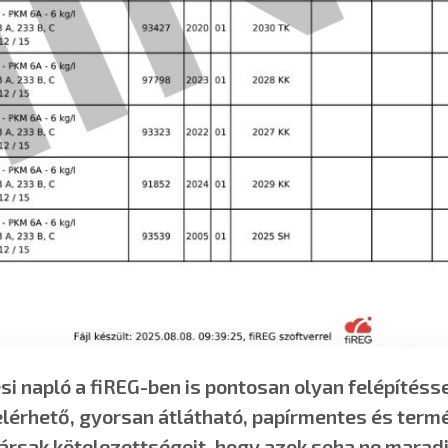
i napló a fiREG-ben is pontosan olyan felépítéssel
elérhető, gyorsan átlátható, papírmentes és ter
rsak kötelezettségeit, hogy azok soha ne maradj