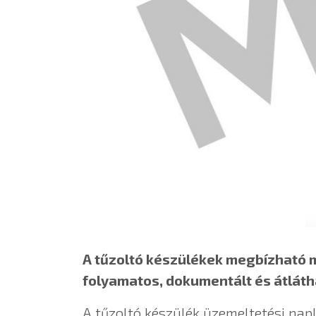
A tűzoltó készülékek megbízható 
folyamatos, dokumentált és átláth
A tűzoltó készülék üzemeltetési napl