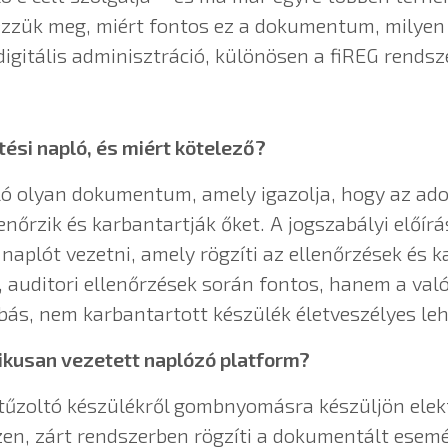
zzük meg, miért fontos ez a dokumentum, milyen k
digitális adminisztráció, különösen a fiREG rendsz
tési napló, és miért kötelező?
ló olyan dokumentum, amely igazolja, hogy az ado
nőrzik és karbantartják őket. A jogszabályi előír
 naplót vezetni, amely rögzíti az ellenőrzések és 
, auditori ellenőrzések során fontos, hanem a val
ibás, nem karbantartott készülék életveszélyes leh
ikusan vezetett naplózó platform?
 tűzoltó készülékről gombnyomásra készüljön elek
en, zárt rendszerben rögzíti a dokumentált esem