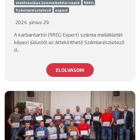
elektronikus üzemeltetési napló
fiREG
Számlarészletező
expert
2024. június 29.
A karbantartói (fiREG Expert) számla mellékletét
képezi júliustól az áttekinthető Számlarészletező
d...
ELOLVASOM