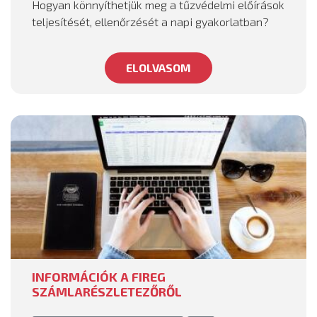
Hogyan könnyíthetjük meg a tűzvédelmi előírások
teljesítését, ellenőrzését a napi gyakorlatban?
ELOLVASOM
INFORMÁCIÓK A FIREG
SZÁMLARÉSZLETEZŐRŐL