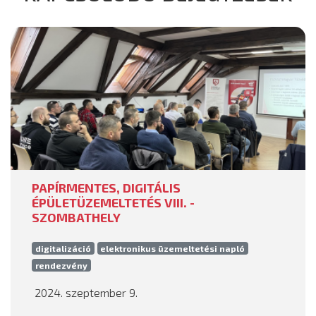
PAPÍRMENTES, DIGITÁLIS
ÉPÜLETÜZEMELTETÉS VIII. -
SZOMBATHELY
digitalizáció
elektronikus üzemeltetési napló
rendezvény
2024. szeptember 9.