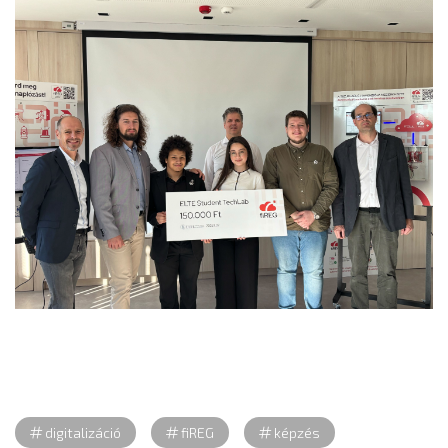
digitalizáció
fiREG
képzés