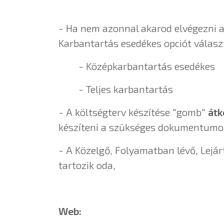
- Ha nem azonnal akarod elvégezni a 
Karbantartás esedékes opciót válas
- Középkarbantartás esedékes
- Teljes karbantartás
- A költségterv készítése "gomb"
átk
készíteni a szükséges dokumentumo
- A Közelgő, Folyamatban lévő, Lejár
tartozik oda,
Web: