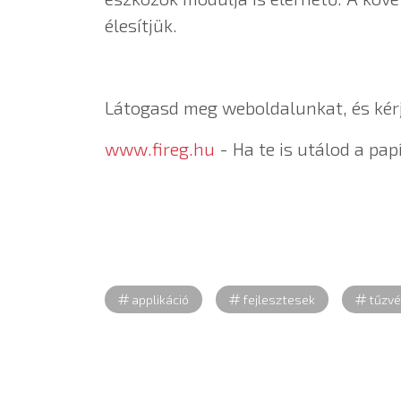
élesítjük.
Látogasd meg weboldalunkat, és kérj
www.fireg.hu
- Ha te is utálod a papí
applikáció
fejlesztesek
tűzvé