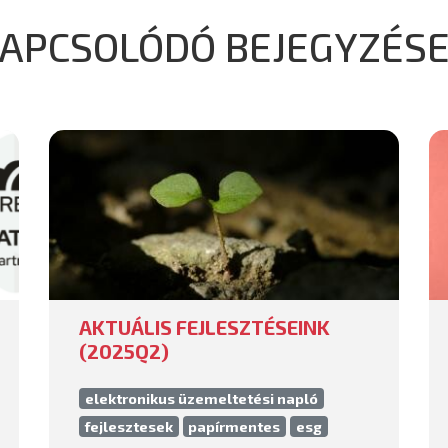
APCSOLÓDÓ BEJEGYZÉS
AKTUÁLIS FEJLESZTÉSEINK
(2025Q2)
elektronikus üzemeltetési napló
fejlesztesek
papírmentes
esg