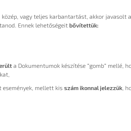
közép, vagy teljes karbantartást, akkor javasolt a
ztanod. Ennek lehetőségeit
bővítettük:
erült
a Dokumentumok készítése "gomb" mellé, ho
kat,
t események, mellett kis
szám ikonnal jelezzük
, h