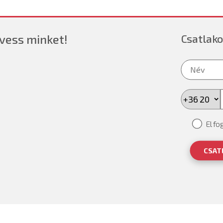
vess minket!
Csatlako
Elfo
CSAT