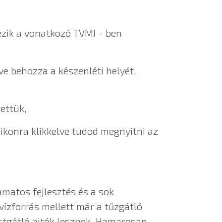
ezik a vonatkozó TVMI - ben
ve behozza a készenléti helyét,
ettük,
 ikonra klikkelve tudod megnyitni az
matos fejlesztés és a sok
ízforrás mellett már a tűzgátló
üstgátló ajtók lesznek. Hamarosan