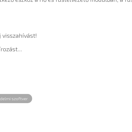
 visszahívást!
rozást...
delmi szoftver