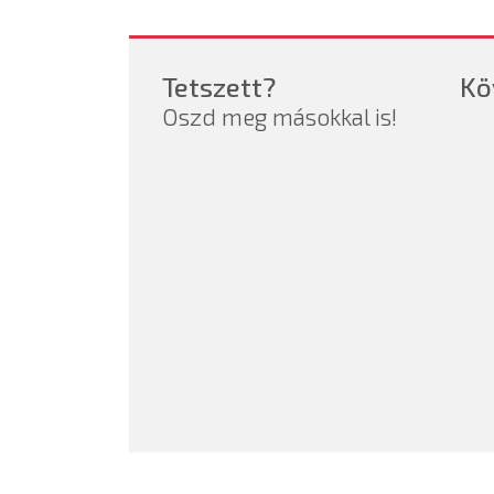
Tetszett?
Kö
Oszd meg másokkal is!