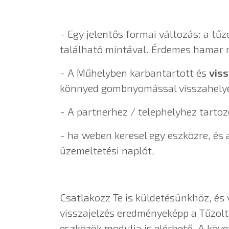
- Egy jelentős formai változás: a tű
található mintával. Érdemes hamar 
- A Műhelyben karbantartott és
vis
könnyed gombnyomással visszahelye
- A partnerhez / telephelyhez tarto
- ha weben keresel egy eszközre, és a
üzemeltetési naplót,
Csatlakozz Te is küldetésünkhöz, és
visszajelzés eredményeképp a Tűzolt
eszközök modulja is elérhető. A köv