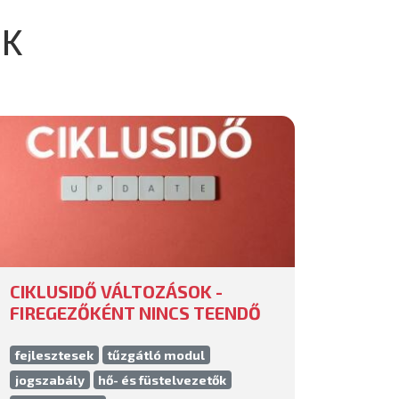
EK
CIKLUSIDŐ VÁLTOZÁSOK -
FIREGEZŐKÉNT NINCS TEENDŐ
fejlesztesek
tűzgátló modul
jogszabály
hő- és füstelvezetők