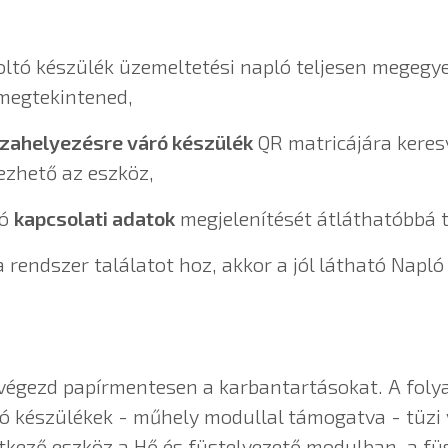
zoltó készülék üzemeltetési napló teljesen megegy
megtekintened,
szahelyezésre váró készülék
QR matricájára keres
zhető az eszköz,
zó
kapcsolati adatok
megjelenítését átláthatóbbá t
 rendszer találatot hoz, akkor a jól látható Napló
 végezd papírmentesen a karbantartásokat. A folya
ó készülékek - műhely modullal támogatva - tüzi v
etkező eszköz a Hő és füstelvezető modulban, a f