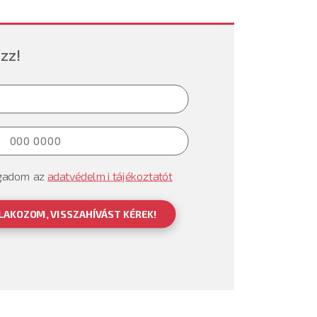
zz!
gadom az
adatvédelmi tájékoztatót
LAKOZOM, VISSZAHÍVÁST KÉREK!