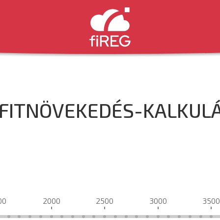
FITNÖVEKEDÉS-KALKUL
00
2000
2500
3000
350