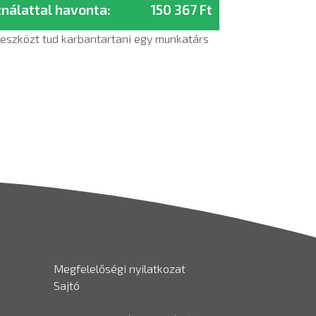
ználattal havonta:
150 367 Ft
0 eszközt tud karbantartani egy munkatárs
Megfelelőségi nyilatkozat
Sajtó