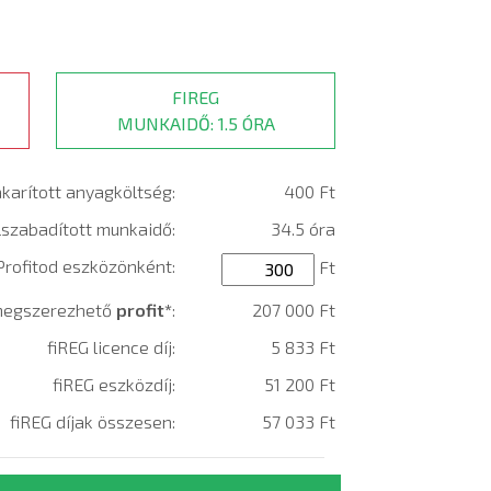
FIREG
MUNKAIDŐ: 1.5 ÓRA
karított anyagköltség:
400 Ft
lszabadított munkaidő:
34.5 óra
Profitod eszközönként:
Ft
 megszerezhető
profit*
:
207 000 Ft
fiREG licence díj:
5 833 Ft
fiREG eszközdíj:
51 200 Ft
fiREG díjak összesen:
57 033 Ft