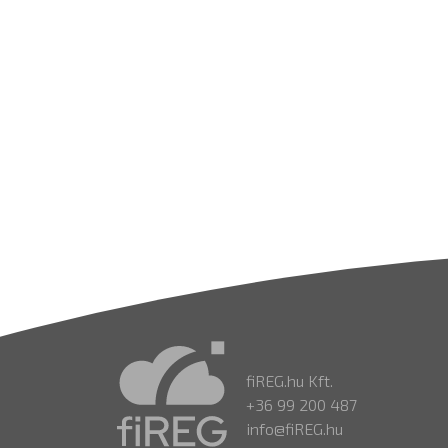
fiREG.hu Kft.
+36 99 200 487
info@fiREG.hu